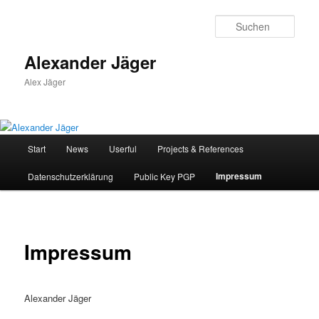
Zum
primären
Such
Inhalt
springen
Alexander Jäger
Alex Jäger
Hauptmenü
Start
News
Userful
Projects & References
Impressum
Datenschutzerklärung
Public Key PGP
Impressum
Alexander Jäger