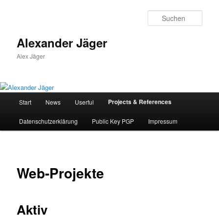
Zum
primären
Such
Inhalt
springen
Alexander Jäger
Alex Jäger
Hauptmenü
Projects & References
Start
News
Userful
Datenschutzerklärung
Public Key PGP
Impressum
Web-Projekte
Aktiv