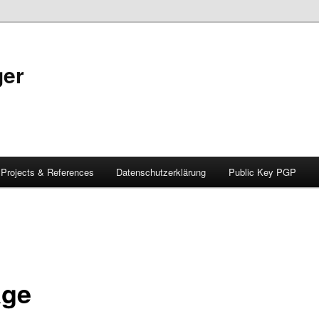
ger
Projects & References
Datenschutzerklärung
Public Key PGP
age