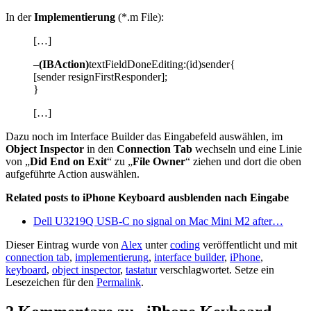
In der
Implementierung
(*.m File):
[…]
–
(IBAction)
textFieldDoneEditing:(id)sender{
[sender resignFirstResponder];
}
[…]
Dazu noch im Interface Builder das Eingabefeld auswählen, im
Object Inspector
in den
Connection Tab
wechseln und eine Linie
von „
Did End on Exit
“ zu „
File Owner
“ ziehen und dort die oben
aufgeführte Action auswählen.
Related posts to iPhone Keyboard ausblenden nach Eingabe
Dell U3219Q USB-C no signal on Mac Mini M2 after…
Dieser Eintrag wurde von
Alex
unter
coding
veröffentlicht und mit
connection tab
,
implementierung
,
interface builder
,
iPhone
,
keyboard
,
object inspector
,
tastatur
verschlagwortet. Setze ein
Lesezeichen für den
Permalink
.