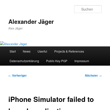
Zum
primären
Such
Inhalt
springen
Alexander Jäger
Alex Jäger
Hauptmenü
Start
News
Userful
Projects & References
Datenschutzerklärung
Public Key PGP
Impressum
Beitragsnavigation
←
Vorheriger
Nächster
→
iPhone Simulator failed to