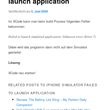
launch application
Veröffentlicht am
5. Juni 2009
Im XCode kann man beim build Prozess folgenden Fehler
bekommen:
Failed to launch simulated application: Unknown error. (Error 7)
Dabei wird das programm dann nicht auf dem Simulator
gestartet.
Lösung
:
XCode neu starten!
RELATED POSTS TO IPHONE SIMULATOR FAILED
TO LAUNCH APPLICATION
Review: The Bellroy Lite Sling – My Perfect Daily
Companion
Dell U3219Q USB-C no signal on Mac Mini M2 after…