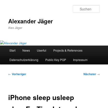
Zum
primären
Such
Inhalt
springen
Alexander Jäger
Alex Jäger
Hauptmenü
Start
News
Userful
Projects & References
Datenschutzerklärung
Public Key PGP
Impressum
Beitragsnavigation
←
Vorheriger
Nächster
→
iPhone sleep usleep