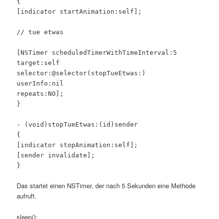
{
[indicator startAnimation:self];
// tue etwas
[NSTimer scheduledTimerWithTimeInterval:5
target:self
selector:@selector(stopTueEtwas:)
userInfo:nil
repeats:NO];
}
- (void)stopTueEtwas:(id)sender
{
[indicator stopAnimation:self];
[sender invalidate];
}
Das startet einen NSTimer, der nach 5 Sekunden eine Methode
aufruft.
sleep();