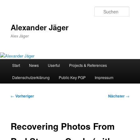
Zum
primären
Such
Inhalt
springen
Alexander Jäger
Alex Jäger
Hauptmenü
Start
News
Userful
Projects & References
Datenschutzerklärung
Public Key PGP
Impressum
Beitragsnavigation
←
Vorheriger
Nächster
→
Recovering Photos From