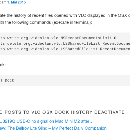
ht am
1. Mai 2015
ate the history of recent files opened with VLC displayed in the OSX
th the following commands (execute in terminal):
lts write org.videolan.vlc NSRecentDocumentsLimit 0

lts delete org.videolan.vlc.LSSharedFileList RecentDocume
ck:
D POSTS TO VLC OSX DOCK HISTORY DEACTIVATE
 U3219Q USB-C no signal on Mac Mini M2 after…
ew: The Bellroy Lite Sling – My Perfect Daily Companion