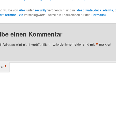
rag wurde von
Alex
unter
security
veröffentlicht und mit
deactivate
,
dock
,
elemts
,
art
,
terminal
,
vlc
verschlagwortet. Setze ein Lesezeichen für den
Permalink
.
ibe einen Kommentar
*
l-Adresse wird nicht veröffentlicht.
Erforderliche Felder sind mit
markiert
*
ar