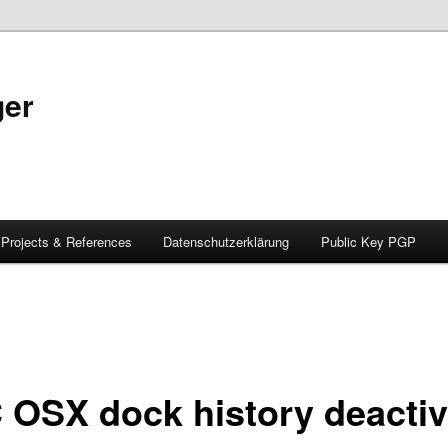
ger
Projects & References
Datenschutzerklärung
Public Key PGP
 OSX dock history deactiv