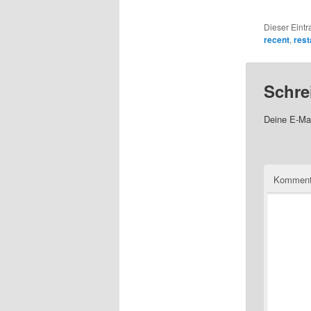
Dieser Eint
recent
,
rest
Schre
Deine E-Mai
Komment