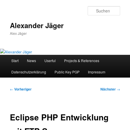
Zum
primären
Such
Inhalt
springen
Alexander Jäger
Alex Jäger
Hauptmenü
Start
News
Userful
Projects & References
Datenschutzerklärung
Public Key PGP
Impressum
Beitragsnavigation
←
Vorheriger
Nächster
→
Eclipse PHP Entwicklung