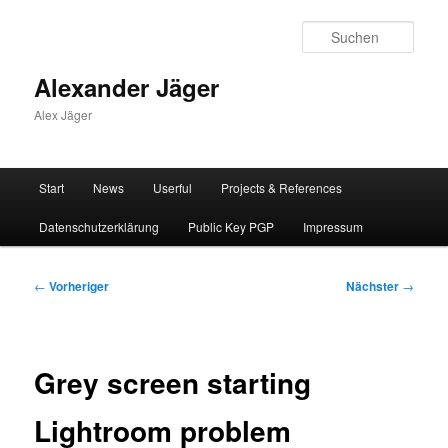
Zum
primären
Such
Inhalt
springen
Alexander Jäger
Alex Jäger
Hauptmenü
Start
News
Userful
Projects & References
Datenschutzerklärung
Public Key PGP
Impressum
Beitragsnavigation
←
Vorheriger
Nächster
→
Grey screen starting
Lightroom problem