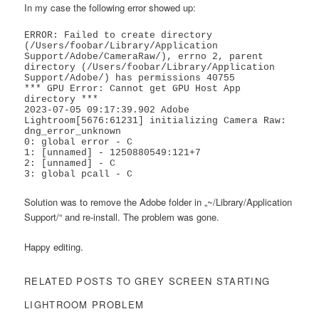
In my case the following error showed up:
ERROR: Failed to create directory 
(/Users/foobar/Library/Application 
Support/Adobe/CameraRaw/), errno 2, parent 
directory (/Users/foobar/Library/Application 
Support/Adobe/) has permissions 40755

*** GPU Error: Cannot get GPU Host App 
directory ***

2023-07-05 09:17:39.902 Adobe 
Lightroom[5676:61231] initializing Camera Raw: 
dng_error_unknown

0: global error - C

1: [unnamed] - 1250880549:121+7

2: [unnamed] - C

3: global pcall - C
Solution was to remove the Adobe folder in „~/Library/Application
Support/“ and re-install. The problem was gone.
Happy editing.
RELATED POSTS TO GREY SCREEN STARTING
LIGHTROOM PROBLEM