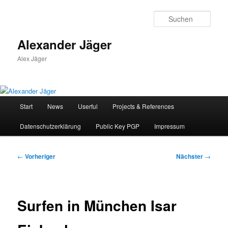
Zum
primären
Such
Inhalt
springen
Alexander Jäger
Alex Jäger
Hauptmenü
Start
News
Userful
Projects & References
Datenschutzerklärung
Public Key PGP
Impressum
Beitragsnavigation
←
Vorheriger
Nächster
→
Surfen in München Isar