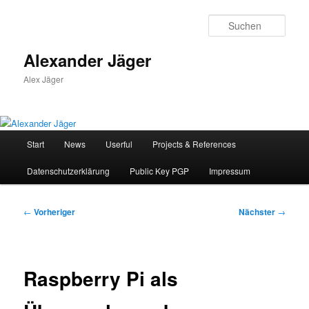
Zum
primären
Such
Inhalt
springen
Alexander Jäger
Alex Jäger
Hauptmenü
Start
News
Userful
Projects & References
Datenschutzerklärung
Public Key PGP
Impressum
Beitragsnavigation
←
Vorheriger
Nächster
→
Raspberry Pi als