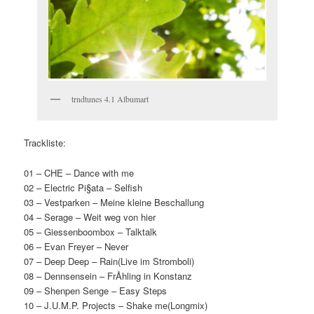
trndtunes 4.1 Albumart
Trackliste:
01 – CHE – Dance with me
02 – Electric Pi§ata – Selfish
03 – Vestparken – Meine kleine Beschallung
04 – Serage – Weit weg von hier
05 – Giessenboombox – Talktalk
06 – Evan Freyer – Never
07 – Deep Deep – Rain(Live im Stromboli)
08 – Dennsensein – FrÅhling in Konstanz
09 – Shenpen Senge – Easy Steps
10 – J.U.M.P. Projects – Shake me(Longmix)