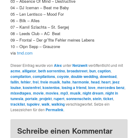
03 – Absence Of Mind – Destructive
04 – DJ Iceman – Beat me Baby
05 – Len Lentisco – Mood For
06 – Bilk – Alles
07 – Kamil Szlachta – St. Sergej
08 – Leeds Club – AC Beat
09 – Frontal – Der grˆﬂte Fehler meines Lebens
10 – Oipn Sepp – Grauzone
via
trnd.com
Dieser Eintrag wurde von
Alex
unter
Netzwelt
veröffentlicht und mit
acme
,
alligator
,
beth sorrentino
,
broadstreet
,
bun
,
caption
,
compilation
,
compilations
,
coyote
,
double wedding
,
download
,
fallin
,
fehler
,
frei
,
freie musik
,
halte
,
harmonie
,
head
,
heart
,
jeez
louise
,
kostenfrei
,
kostenlos
,
losing a friend
,
love
,
mercedes benz
,
mixedtapes
,
movie
,
movies
,
mp3
,
musik
,
night dream
,
night in
tunesia
,
portale
,
projekt
,
rupert
,
sonnenschein
,
stein
,
ticket
,
tracklist
,
tupolev
,
walk
,
walking
verschlagwortet. Setze ein
Lesezeichen für den
Permalink
.
Schreibe einen Kommentar