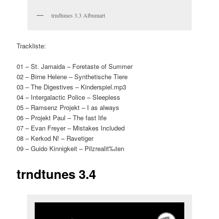
trndtunes 3.3 Albumart
Trackliste:
01 – St. Jamaida – Foretaste of Summer
02 – Birne Helene – Synthetische Tiere
03 – The Digestives – Kinderspiel.mp3
04 – Intergalactic Police – Sleepless
05 – Ramsenz Projekt – I as always
06 – Projekt Paul – The fast life
07 – Evan Freyer – Mistakes Included
08 – Kerkod N! – Ravetiger
09 – Guido Kinnigkeit – Pilzrealit‰ten
trndtunes 3.4