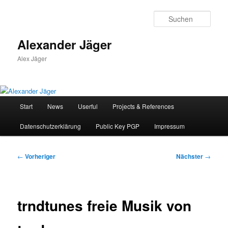
Zum
primären
Such
Inhalt
springen
Alexander Jäger
Alex Jäger
Hauptmenü
Start
News
Userful
Projects & References
Datenschutzerklärung
Public Key PGP
Impressum
Beitragsnavigation
←
Vorheriger
Nächster
→
trndtunes freie Musik von