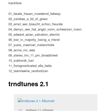
trackliste
01_lesale_frauen_moedernd_liebesp
02_zerobae_a_lid_of_green
03_ernst_wer_braucht_schon_freunde
04_damyc_wer_hat_angst_vorm_schwarzen_mann
05_edward_asian_salvation_electric
06_lost_in_majority_losing_a_friend
07_susis_maenner_melancholie
08_acme_mc_was
09_stereo_inn_11_pm_broadstreet
10_subtronik_lust
11_fistognosticated_ella_baila
12_teamlawine_randnotizen
trndtunes 2.1
trndtunes 2.1 Albumart