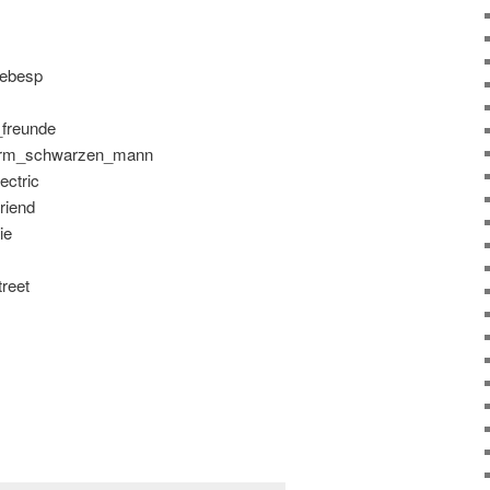
iebesp
freunde
orm_schwarzen_mann
ectric
riend
ie
reet