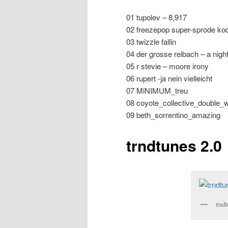
01 tupolev – 8,917
02 freezepop super-sprode k
03 twizzle fallin
04 der grosse reibach – a night
05 r stevie – moore irony
06 rupert -ja nein vielleicht
07 MiNIMUM_treu
08 coyote_collective_double_
09 beth_sorrentino_amazing
trndtunes 2.0
trnd