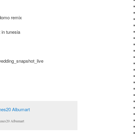
odomo remix
 in tunesia
wedding_snapshot_live
tunes20 Albumart