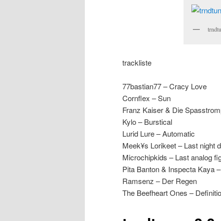
trndt
trackliste
77bastian77 – Cracy Love
Cornflex – Sun
Franz Kaiser & Die Spasstro
Kylo – Burstical
Lurid Lure – Automatic
Meek¥s Lorikeet – Last night 
Microchipkids – Last analog fi
Pita Banton & Inspecta Kaya 
Ramsenz – Der Regen
The Beefheart Ones – Definiti