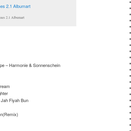
unes 2.1 Albumart
mpe – Harmonie & Sonnenschein
dream
ghter
– Jah Fiyah Bun
on(Remix)