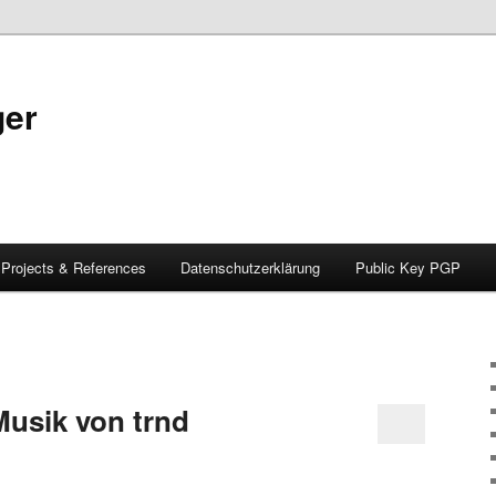
ger
Projects & References
Datenschutzerklärung
Public Key PGP
Musik von trnd