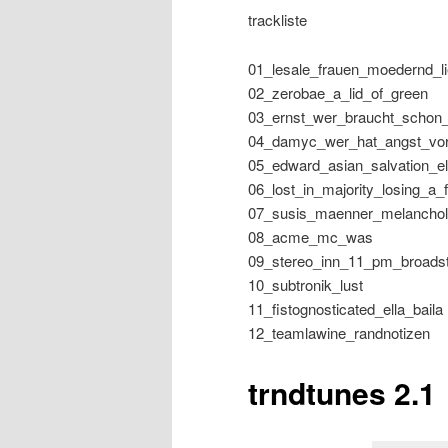
trackliste
01_lesale_frauen_moedernd_l
02_zerobae_a_lid_of_green
03_ernst_wer_braucht_schon_
04_damyc_wer_hat_angst_v
05_edward_asian_salvation_el
06_lost_in_majority_losing_a_f
07_susis_maenner_melanchol
08_acme_mc_was
09_stereo_inn_11_pm_broadst
10_subtronik_lust
11_fistognosticated_ella_baila
12_teamlawine_randnotizen
trndtunes 2.1