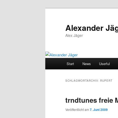
Zum
Zum
primären
sekundären
Inhalt
Inhalt
Alexander Jä
springen
springen
Alex Jäger
Hauptmenü
Start
News
Userful
SCHLAGWORTARCHIV:
RUPERT
trndtunes freie 
Veröffentlicht am
7. Juni 2009