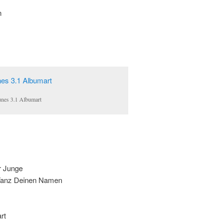
n
unes 3.1 Albumart
r Junge
 Tanz Deinen Namen
rt