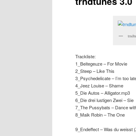
trndtunes 3.0
trndt
Trackliste:
1_Beitegeuze – For Movie
2_Steep – Like This
3_Psychedelicate – I’m too lat
4_Jeez Louise – Shame
5_Die Autos – Alligator.mp3
6_Die drei lustigen Zwei – Sie
7_The Pussybats – Dance with
8_Maik Robin – The One
9_Endeffect – Was du weisst 