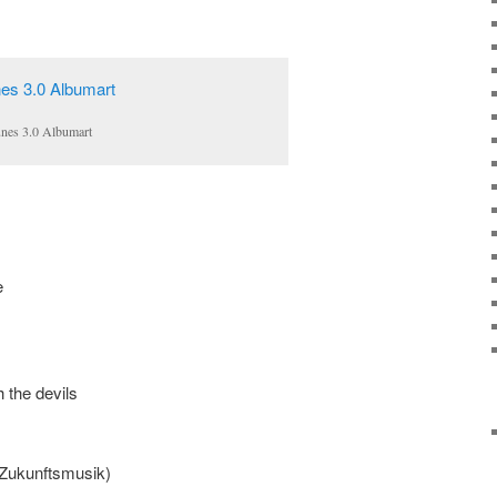
unes 3.0 Albumart
e
 the devils
(Zukunftsmusik)