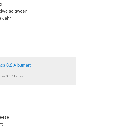
g
 oiwe so gwesn
s Jahr
unes 3.2 Albumart
heese
nt