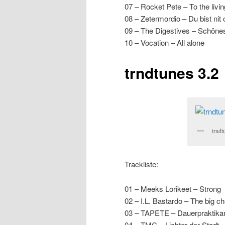
07 – Rocket Pete – To the livin
08 – Zetermordio – Du bist nit
09 – The Digestives – Schöne
10 – Vocation – All alone
trndtunes 3.2
trndt
Trackliste:
01 – Meeks Lorikeet – Strong
02 – I.L. Bastardo – The big c
03 – TAPETE – Dauerpraktika
04 – TMC – Lichter der Stadt