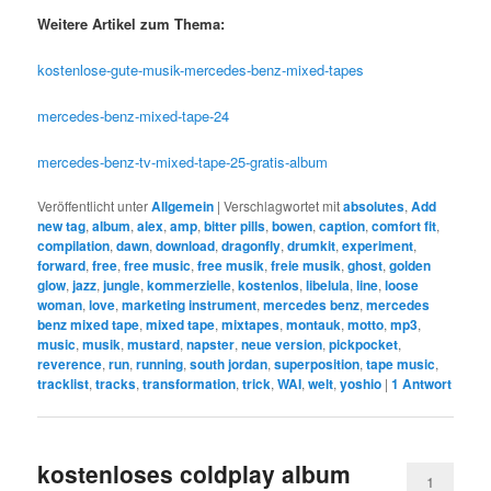
Weitere Artikel zum Thema:
kostenlose-gute-musik-mercedes-benz-mixed-tapes
mercedes-benz-mixed-tape-24
mercedes-benz-tv-mixed-tape-25-gratis-album
Veröffentlicht unter
Allgemein
|
Verschlagwortet mit
absolutes
,
Add
new tag
,
album
,
alex
,
amp
,
bitter pills
,
bowen
,
caption
,
comfort fit
,
compilation
,
dawn
,
download
,
dragonfly
,
drumkit
,
experiment
,
forward
,
free
,
free music
,
free musik
,
freie musik
,
ghost
,
golden
glow
,
jazz
,
jungle
,
kommerzielle
,
kostenlos
,
libelula
,
line
,
loose
woman
,
love
,
marketing instrument
,
mercedes benz
,
mercedes
benz mixed tape
,
mixed tape
,
mixtapes
,
montauk
,
motto
,
mp3
,
music
,
musik
,
mustard
,
napster
,
neue version
,
pickpocket
,
reverence
,
run
,
running
,
south jordan
,
superposition
,
tape music
,
tracklist
,
tracks
,
transformation
,
trick
,
WAI
,
welt
,
yoshio
|
1
Antwort
kostenloses coldplay album
1