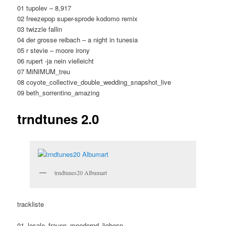
01 tupolev – 8,917
02 freezepop super-sprode kodomo remix
03 twizzle fallin
04 der grosse reibach – a night in tunesia
05 r stevie – moore irony
06 rupert -ja nein vielleicht
07 MiNIMUM_treu
08 coyote_collective_double_wedding_snapshot_live
09 beth_sorrentino_amazing
trndtunes 2.0
trndtunes20 Albumart
trackliste
01_lesale_frauen_moedernd_liebesp