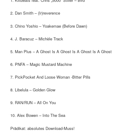
1. Klitbeats feat. Chris „5000“ Stiller – Bird
2. Dan Smith – (Ir)reverence
3. Chino Yoshio – Yoakemae (Before Dawn)
4. J. Baracuz – Michèle Track
5. Man Plus – A Ghost Is A Ghost Is A Ghost Is A Ghost
6. PNFA – Magic Mustard Machine
7. PickPocket And Loose Woman -Bitter Pills
8. Libelula – Golden Glow
9. RAN/RUN – All On You
10. Alex Bowen – Into The Sea
Prädikat: absolutes Download-Muss!