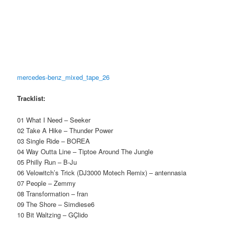
mercedes-benz_mixed_tape_26
Tracklist:
01 What I Need – Seeker
02 Take A Hike – Thunder Power
03 Single Ride – BOREA
04 Way Outta Line – Tiptoe Around The Jungle
05 Philly Run – B-Ju
06 Velowitch’s Trick (DJ3000 Motech Remix) – antennasia
07 People – Zemmy
08 Transformation – fran
09 The Shore – Simdiese6
10 Bit Waltzing – GÇlido