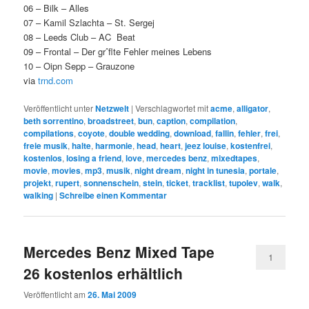
06 – Bilk – Alles
07 – Kamil Szlachta – St. Sergej
08 – Leeds Club – AC Beat
09 – Frontal – Der grˆﬂte Fehler meines Lebens
10 – Oipn Sepp – Grauzone
via
trnd.com
Veröffentlicht unter
Netzwelt
|
Verschlagwortet mit
acme
,
alligator
,
beth sorrentino
,
broadstreet
,
bun
,
caption
,
compilation
,
compilations
,
coyote
,
double wedding
,
download
,
fallin
,
fehler
,
frei
,
freie musik
,
halte
,
harmonie
,
head
,
heart
,
jeez louise
,
kostenfrei
,
kostenlos
,
losing a friend
,
love
,
mercedes benz
,
mixedtapes
,
movie
,
movies
,
mp3
,
musik
,
night dream
,
night in tunesia
,
portale
,
projekt
,
rupert
,
sonnenschein
,
stein
,
ticket
,
tracklist
,
tupolev
,
walk
,
walking
|
Schreibe einen Kommentar
Mercedes Benz Mixed Tape
1
26 kostenlos erhältlich
Veröffentlicht am
26. Mai 2009