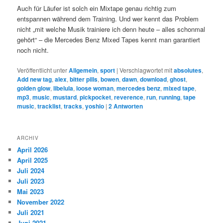
Auch für Läufer ist solch ein Mixtape genau richtig zum
entspannen während dem Training. Und wer kennt das Problem
nicht „mit welche Musik trainiere ich denn heute – alles schonmal
gehört“ – die Mercedes Benz Mixed Tapes kennt man garantiert
noch nicht.
Veröffentlicht unter
Allgemein
,
sport
|
Verschlagwortet mit
absolutes
,
Add new tag
,
alex
,
bitter pills
,
bowen
,
dawn
,
download
,
ghost
,
golden glow
,
libelula
,
loose woman
,
mercedes benz
,
mixed tape
,
mp3
,
music
,
mustard
,
pickpocket
,
reverence
,
run
,
running
,
tape
music
,
tracklist
,
tracks
,
yoshio
|
2
Antworten
ARCHIV
April 2026
April 2025
Juli 2024
Juli 2023
Mai 2023
November 2022
Juli 2021
Juni 2021