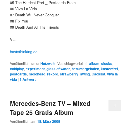
05 The Hardest Part _ Postcards From
06 Viva La Vida
07 Death Will Never Conquer
08 Fix You
09 Death And All His Friends
Via:
basicthinking.de
Veröffentlicht unter
Netzwelt
|
Verschlagwortet mit
album
,
clocks
,
coldplay
,
experiment
,
glass of water
,
heruntergeladen
,
kostenfrei
,
postcards
,
radiohead
,
rekord
,
strawberry
,
swing
,
tracklist
,
viva la
vida
|
1
Antwort
Mercedes-Benz TV – Mixed
1
Tape 25 Gratis Album
Veröffentlicht am
18. März 2009