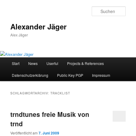
Zum
Zum
primären
sekundären
Such
Inhalt
Inhalt
springen
springen
Alexander Jäger
Alex Jäger
Hauptmenü
Start
News
Userful
Projects & References
Datenschutzerklärung
Public Key PGP
Impressum
SCHLAGWORTARCHIV:
TRACKLIST
trndtunes freie Musik von
trnd
Veröffentlicht am
7. Juni 2009