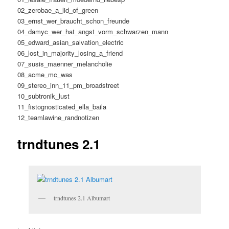
02_zerobae_a_lid_of_green
03_ernst_wer_braucht_schon_freunde
04_damyc_wer_hat_angst_vorm_schwarzen_mann
05_edward_asian_salvation_electric
06_lost_in_majority_losing_a_friend
07_susis_maenner_melancholie
08_acme_mc_was
09_stereo_inn_11_pm_broadstreet
10_subtronik_lust
11_fistognosticated_ella_baila
12_teamlawine_randnotizen
trndtunes 2.1
trndtunes 2.1 Albumart