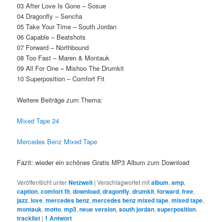
03 After Love Is Gone – Sosue
04 Dragonfly – Sencha
05 Take Your Time – South Jordan
06 Capable – Beatshots
07 Forward – Northbound
08 Too Fast – Maren & Montauk
09 All For One – Mishoo The Drumkit
10 Superposition – Comfort Fit
Weitere Beiträge zum Thema:
Mixed Tape 24
Mercedes Benz Mixed Tape
Fazit: wieder ein schönes Gratis MP3 Album zum Download
Veröffentlicht unter
Netzwelt
|
Verschlagwortet mit
album
,
amp
,
caption
,
comfort fit
,
download
,
dragonfly
,
drumkit
,
forward
,
free
,
jazz
,
love
,
mercedes benz
,
mercedes benz mixed tape
,
mixed tape
,
montauk
,
motto
,
mp3
,
neue version
,
south jordan
,
superposition
,
tracklist
|
1
Antwort