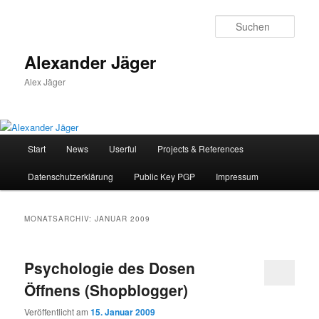
Zum
Zum
primären
sekundären
Such
Inhalt
Inhalt
springen
springen
Alexander Jäger
Alex Jäger
Hauptmenü
Start
News
Userful
Projects & References
Datenschutzerklärung
Public Key PGP
Impressum
MONATSARCHIV:
JANUAR 2009
Psychologie des Dosen
Öffnens (Shopblogger)
Veröffentlicht am
15. Januar 2009