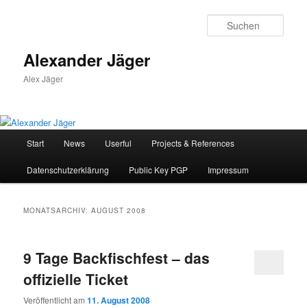
Zum
Zum
primären
sekundären
Such
Inhalt
Inhalt
springen
springen
Alexander Jäger
Alex Jäger
Hauptmenü
Start
News
Userful
Projects & References
Datenschutzerklärung
Public Key PGP
Impressum
MONATSARCHIV:
AUGUST 2008
9 Tage Backfischfest – das
offizielle Ticket
Veröffentlicht am
11. August 2008