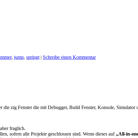
ummer
,
jump
,
springt
|
Schreibe einen Kommentar
ie zig Fenster die mit Debugger, Build Fenster, Konsole, Simulator u
aher fraglich.
en, sofern alle Projekte geschlossen sind. Wenn dieses auf
„All-in-on