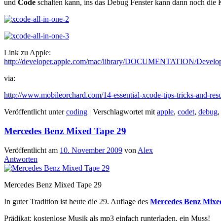
und
Code
schalten kann, ins das Debug Fenster kann dann noch die K
Link zu Apple:
http://developer.apple.com/mac/library/DOCUMENTATION/Develop
via:
http://www.mobileorchard.com/14-essential-xcode-tips-tricks-and-res
Veröffentlicht unter
coding
|
Verschlagwortet mit
apple
,
codet
,
debug
Mercedes Benz Mixed Tape 29
Veröffentlicht am
10. November 2009
von
Alex
Antworten
Mercedes Benz Mixed Tape 29
In guter Tradition ist heute die 29. Auflage des
Mercedes Benz Mixe
Prädikat: kostenlose Musik als mp3 einfach runterladen, ein Muss!