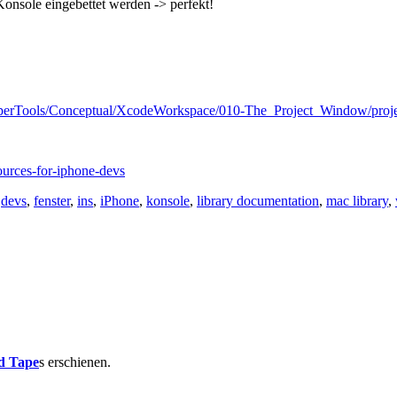
onsole eingebettet werden -> perfekt!
erTools/Conceptual/XcodeWorkspace/010-The_Project_Window/proj
ources-for-iphone-devs
,
devs
,
fenster
,
ins
,
iPhone
,
konsole
,
library documentation
,
mac library
,
d Tape
s erschienen.