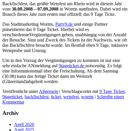
Backfischfest, das größte Weinfest am Rhein wird in diesem Jahr
vom
30.08.2008 – 07.09.2008
in Worms stattfinden. Dabei wird ein
Brauch dieses Jahr zum ersten mal offiziell: das 9 Tage Ticke.
Das Stadtmarketing Worms,
Party9.de
und einige Partner
präsentieren das 9 Tage Ticket. Hierbei wird es
verschiedensteVergünstigungen geben, unabhängig von der Anzahl
der Besuche. Sinn und Zweck des Tickets ist der Nachweis, wie oft
das Backfischfest besucht wurde. Im Bestfall eben 9 Tage, inklusive
Weinprobe und Umzug.
Um in den Vorzug der Vergünstigungen zu kommen ist nur eine
sehr einfache ANmeldung auf
9tageticket.de
notwendig. Es folgt
eine Informationsmail über die Freischaltung. Ab dem Samstag
(30.08) kann das fertige Ticket dann im Weinzelt
(Gläserstand)abgeholt werden.
Veröffentlicht unter
Allgemein
|
Verschlagwortet mit
9 Tage Ticket
,
9tageticket
,
backfischfest
,
ticket
,
weinfest
,
worms
|
Schreibe einen
Kommentar
Archiv
April 2026
April 2025