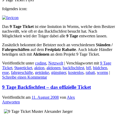
folgendes icon:
Das
9 Tage Ticket
ist eine Instution in Worms, welche dem Besitzer
nachweißt, wie oft er das Backfischfest besucht hat. Nach
Möglichkeit wird der Träger dabei alle
9 Tage
entwerten lassen.
Zusätzlich bekommt der Beistzer noch an verschiedenen
Ständen /
Fahrgeschäften
auf dem
Festplatz
Rabatte
. Auch lokale Händler
beteiligen sich mit
Aktionen
an dem Projekt 9 Tage Ticket.
Veröffentlicht unter
coding
,
Netzwelt
|
Verschlagwortet mit
9 Tage
Ticket
,
9tageticket
,
aktion
,
aktionen
,
backfischfest
,
bff
,
büdchen
,
esse
,
fahrgeschäfte
,
getränke
,
günstiger
,
kostenlos
,
rabatt
,
worms
|
Schreibe einen Kommentar
9 Tage Backfischfest – das offizielle Ticket
Veröffentlicht am
11. August 2008
von
Alex
Antworten