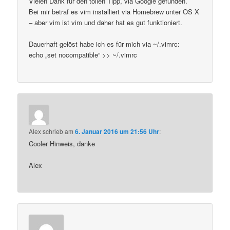
Vielen Dank für den tollen Tipp, via Google gefunden.
Bei mir betraf es vim installiert via Homebrew unter OS X
– aber vim ist vim und daher hat es gut funktioniert.
Dauerhaft gelöst habe ich es für mich via ~/.vimrc:
echo „set nocompatible“ >> ~/.vimrc
Alex
schrieb
am
6. Januar 2016 um 21:56 Uhr
:
Cooler Hinweis, danke
Alex