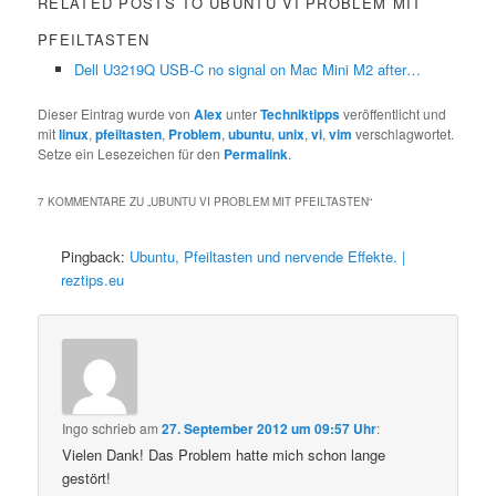
RELATED POSTS TO UBUNTU VI PROBLEM MIT
PFEILTASTEN
Dell U3219Q USB-C no signal on Mac Mini M2 after…
Dieser Eintrag wurde von
Alex
unter
Techniktipps
veröffentlicht und
mit
linux
,
pfeiltasten
,
Problem
,
ubuntu
,
unix
,
vi
,
vim
verschlagwortet.
Setze ein Lesezeichen für den
Permalink
.
7 KOMMENTARE ZU „
UBUNTU VI PROBLEM MIT PFEILTASTEN
“
Pingback:
Ubuntu, Pfeiltasten und nervende Effekte. |
reztips.eu
Ingo
schrieb
am
27. September 2012 um 09:57 Uhr
:
Vielen Dank! Das Problem hatte mich schon lange
gestört!