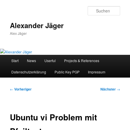
Zum
primären
Such
Inhalt
springen
Alexander Jäger
Alex Jäger
Hauptmenü
Start
News
Userful
Projects & References
Datenschutzerklärung
Public Key PGP
Impressum
Beitragsnavigation
←
Vorheriger
Nächster
→
Ubuntu vi Problem mit