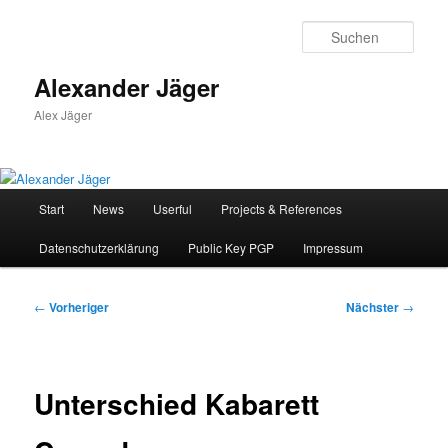
Zum
primären
Such
Inhalt
springen
Alexander Jäger
Alex Jäger
Hauptmenü
Start
News
Userful
Projects & References
Datenschutzerklärung
Public Key PGP
Impressum
Beitragsnavigation
←
Vorheriger
Nächster
→
Unterschied Kabarett