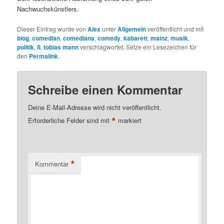
Nachwuchskünstlers.
Dieser Eintrag wurde von
Alex
unter
Allgemein
veröffentlicht und mit
blog
,
comedian
,
comedians
,
comedy
,
kabarett
,
mainz
,
musik
,
politik
,
ß
,
tobias mann
verschlagwortet. Setze ein Lesezeichen für
den
Permalink
.
Schreibe einen Kommentar
Deine E-Mail-Adresse wird nicht veröffentlicht.
*
Erforderliche Felder sind mit
markiert
*
Kommentar