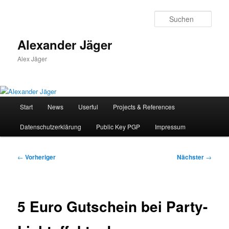
Zum
primären
Such
Inhalt
springen
Alexander Jäger
Alex Jäger
Hauptmenü
Start
News
Userful
Projects & References
Datenschutzerklärung
Public Key PGP
Impressum
Beitragsnavigation
←
Vorheriger
Nächster
→
5 Euro Gutschein bei Party-