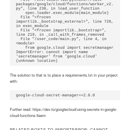
packages/google/cloud/functions/worker_v2.
py", line 236, in load_user_function

    spec.loader.exec_module(main_module)

  File "<frozen 
importlib._bootstrap_external>", line 728, 
in exec_module

  File "<frozen importlib._bootstrap>", 
line 219, in _call_with_frames_removed

  File "/user_code/main.py", line 4, in 
<module>

    from google.cloud import secretmanager

ImportError: cannot import name 
'secretmanager' from 'google.cloud' 
(unknown location)
The solution to that is to place a requirements.txt in your project
with:
google-cloud-secret-manager==2.0.0
Further read: https://dev.to/googlecloud/using-secrets-in-google-
cloud-functions-5aem
RELATED POSTS TO IMPORTERROR: CANNOT