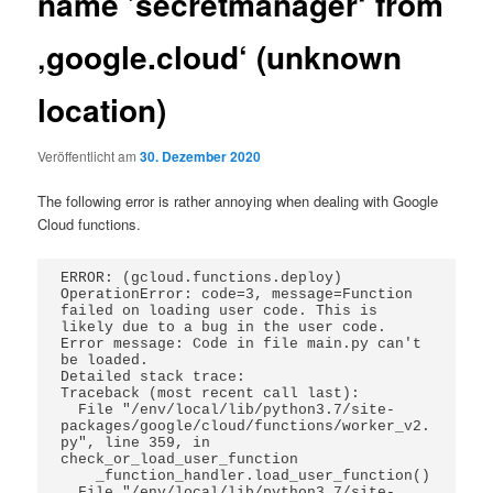
name ’secretmanager‘ from
‚google.cloud‘ (unknown
location)
Veröffentlicht am
30. Dezember 2020
The following error is rather annoying when dealing with Google
Cloud functions.
ERROR: (gcloud.functions.deploy) 
OperationError: code=3, message=Function 
failed on loading user code. This is 
likely due to a bug in the user code. 
Error message: Code in file main.py can't 
be loaded.

Detailed stack trace:

Traceback (most recent call last):

  File "/env/local/lib/python3.7/site-
packages/google/cloud/functions/worker_v2.
py", line 359, in 
check_or_load_user_function

    _function_handler.load_user_function()

  File "/env/local/lib/python3.7/site-