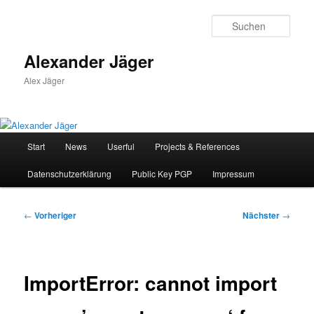
Zum
primären
Such
Inhalt
springen
Alexander Jäger
Alex Jäger
Hauptmenü
Start
News
Userful
Projects & References
Datenschutzerklärung
Public Key PGP
Impressum
Beitragsnavigation
←
Vorheriger
Nächster
→
ImportError: cannot import