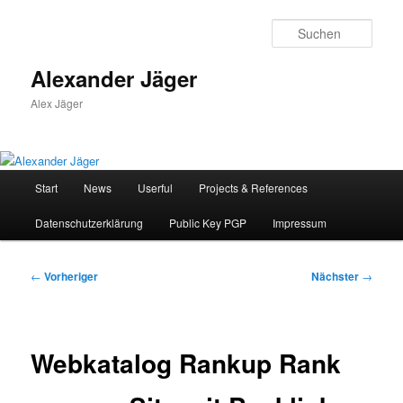
Zum
primären
Such
Inhalt
springen
Alexander Jäger
Alex Jäger
Hauptmenü
Start
News
Userful
Projects & References
Datenschutzerklärung
Public Key PGP
Impressum
Beitragsnavigation
←
Vorheriger
Nächster
→
Webkatalog Rankup Rank