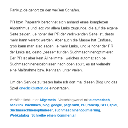
Rankup.de gehört zu den weißen Schafen.
PR bzw. Pagerank berechnet sich anhand eines komplexen
Algorithmus und legt vor allem Links zugrunde, die auf die eigene
Seite zeigen. Je höher der PR der verlinkenden Seite ist, desto
mehr kann vererbt werden. Aber auch die Masse hat Einfluss,
grob kann man also sagen, je mehr Links, und je höher der PR
der Links ist, desto „besser“ für den Suchmaschinenoptimierer.
Der PR ist aber kein Allheilmittel, welches automatisch bei
Suchmaschinenergebnissen nach oben spült, es ist vielmehr
eine Maßnahme bzw. Kennzahl unter vielen.
Um den Service zu testen habe ich dort mal diesen Blog und das
Spiel
oneclickbutton.de
eingetragen.
Veröffentlicht unter
Allgemein
|
Verschlagwortet mit
automatisch
,
backlink
,
backlinks
,
blog
,
google
,
pagerank
,
PR
,
rankup
,
SEO
,
spiel
,
Suchmaschinenoptimierer
,
suchmaschinenoptimierung
,
Webkatalog
|
Schreibe einen Kommentar