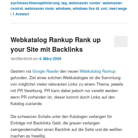
suchmaschinenoptimierung
,
tag
,
webmaster center
,
webmaster
central
,
webmaster tools
,
windows
,
windows live id
,
xml
,
zwei wege
|
1
Antwort
Webkatalog Rankup Rank up
your Site mit Backlinks
Veröffentlicht am
4. März 2009
Gestern via
Google Reader
den neuen
Webkatalog Rankup
gefunden. Ziel eines solchen Webkataloges ist die Sammlung
von möglichst vielen relevanten Links zu einem Thema, jeweils
mit PR Vererbung. PR kann dabei jedoch nur vererbt werden
wenn PR vorhanden ist, dieser kommt durch Links auf den
Katalog zustande.
Die schwarzen Schafe unter den Katalogen verlangen für
Einträge mit Backlinks Geld, die grauen verlangen
zwingendermaßen einen Backlink auf die Seite und die weißen
machen es frewillig.