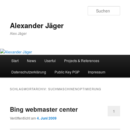
Zum
Zum
primären
sekundären
Such
Inhalt
Inhalt
springen
springen
Alexander Jäger
Alex Jäger
Hauptmenü
Start
News
Userful
Projects & References
Datenschutzerklärung
Public Key PGP
Impressum
SCHLAGWORTARCHIV:
SUCHMASCHINENOPTIMIERUNG
Bing webmaster center
1
Veröffentlicht am
4. Juni 2009