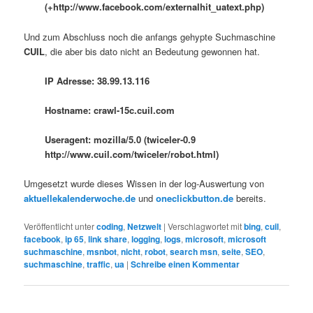
(+http://www.facebook.com/externalhit_uatext.php)
Und zum Abschluss noch die anfangs gehypte Suchmaschine
CUIL
, die aber bis dato nicht an Bedeutung gewonnen hat.
IP Adresse: 38.99.13.116
Hostname: crawl-15c.cuil.com
Useragent: mozilla/5.0 (twiceler-0.9
http://www.cuil.com/twiceler/robot.html)
Umgesetzt wurde
dieses Wissen in der log-Auswertung von
aktuellekalenderwoche.de
und
oneclickbutton.de
bereits.
Veröffentlicht unter
coding
,
Netzwelt
|
Verschlagwortet mit
bing
,
cuil
,
facebook
,
ip 65
,
link share
,
logging
,
logs
,
microsoft
,
microsoft
suchmaschine
,
msnbot
,
nicht
,
robot
,
search msn
,
seite
,
SEO
,
suchmaschine
,
traffic
,
ua
|
Schreibe einen Kommentar