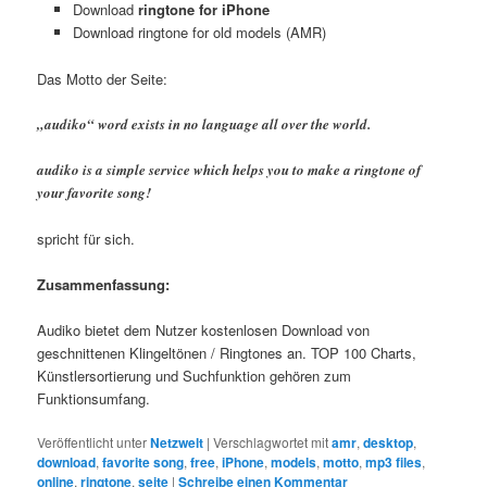
Download
ringtone for iPhone
Download ringtone for old models (AMR)
Das Motto der Seite:
„audiko“ word exists in no language all over the world.
audiko is a simple service which helps you to make a ringtone of
your favorite song!
spricht für sich.
Zusammenfassung:
Audiko bietet dem Nutzer kostenlosen Download von
geschnittenen Klingeltönen / Ringtones an. TOP 100 Charts,
Künstlersortierung und Suchfunktion gehören zum
Funktionsumfang.
Veröffentlicht unter
Netzwelt
|
Verschlagwortet mit
amr
,
desktop
,
download
,
favorite song
,
free
,
iPhone
,
models
,
motto
,
mp3 files
,
online
,
ringtone
,
seite
|
Schreibe einen Kommentar