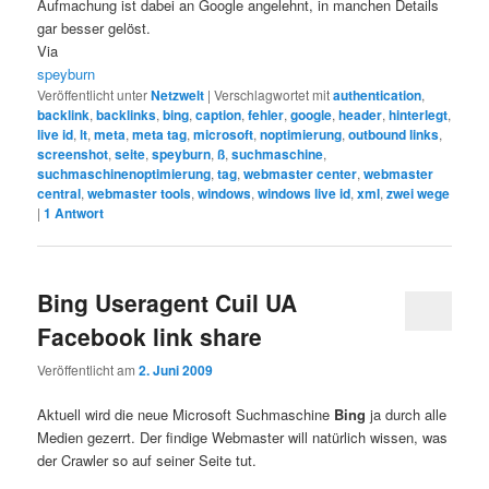
Aufmachung ist dabei an Google angelehnt, in manchen Details
gar besser gelöst.
Via
speyburn
Veröffentlicht unter
Netzwelt
|
Verschlagwortet mit
authentication
,
backlink
,
backlinks
,
bing
,
caption
,
fehler
,
google
,
header
,
hinterlegt
,
live id
,
lt
,
meta
,
meta tag
,
microsoft
,
noptimierung
,
outbound links
,
screenshot
,
seite
,
speyburn
,
ß
,
suchmaschine
,
suchmaschinenoptimierung
,
tag
,
webmaster center
,
webmaster
central
,
webmaster tools
,
windows
,
windows live id
,
xml
,
zwei wege
|
1
Antwort
Bing Useragent Cuil UA
Facebook link share
Veröffentlicht am
2. Juni 2009
Aktuell wird die neue Microsoft Suchmaschine
Bing
ja durch alle
Medien gezerrt. Der findige Webmaster will natürlich wissen, was
der Crawler so auf seiner Seite tut.