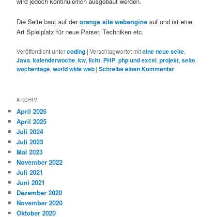
wird jedoch kontinuierlich ausgebaut werden.
Die Seite baut auf der
orange site webengine
auf und ist eine
Art Spielplatz für neue Parser, Techniken etc.
Veröffentlicht unter
coding
|
Verschlagwortet mit
eine neue seite
,
Java
,
kalenderwoche
,
kw
,
licht
,
PHP
,
php und excel
,
projekt
,
seite
,
wochentage
,
world wide web
|
Schreibe einen Kommentar
ARCHIV
April 2026
April 2025
Juli 2024
Juli 2023
Mai 2023
November 2022
Juli 2021
Juni 2021
Dezember 2020
November 2020
Oktober 2020