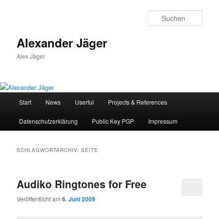
Zum
Zum
primären
sekundären
Such
Inhalt
Inhalt
springen
springen
Alexander Jäger
Alex Jäger
Hauptmenü
Start
News
Userful
Projects & References
Datenschutzerklärung
Public Key PGP
Impressum
SCHLAGWORTARCHIV:
SEITE
Audiko Ringtones for Free
Veröffentlicht am
6. Juni 2009