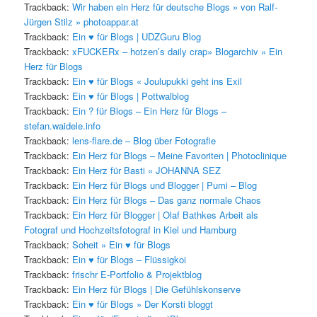
Trackback:
Wir haben ein Herz für deutsche Blogs » von Ralf-
Jürgen Stilz » photoappar.at
Trackback:
Ein ♥ für Blogs | UDZGuru Blog
Trackback:
xFUCKERx – hotzen’s daily crap» Blogarchiv » Ein
Herz für Blogs
Trackback:
Ein ♥ für Blogs « Joulupukki geht ins Exil
Trackback:
Ein ♥ für Blogs | Pottwalblog
Trackback:
Ein ? für Blogs – Ein Herz für Blogs –
stefan.waidele.info
Trackback:
lens-flare.de – Blog über Fotografie
Trackback:
Ein Herz für Blogs – Meine Favoriten | Photoclinique
Trackback:
Ein Herz für Basti « JOHANNA SEZ
Trackback:
Ein Herz für Blogs und Blogger | Pumi – Blog
Trackback:
Ein Herz für Blogs – Das ganz normale Chaos
Trackback:
Ein Herz für Blogger | Olaf Bathkes Arbeit als
Fotograf und Hochzeitsfotograf in Kiel und Hamburg
Trackback:
Soheit » Ein ♥ für Blogs
Trackback:
Ein ♥ für Blogs – Flüssigkoi
Trackback:
frischr E-Portfolio & Projektblog
Trackback:
Ein Herz für Blogs | Die Gefühlskonserve
Trackback:
Ein ♥ für Blogs » Der Korsti bloggt