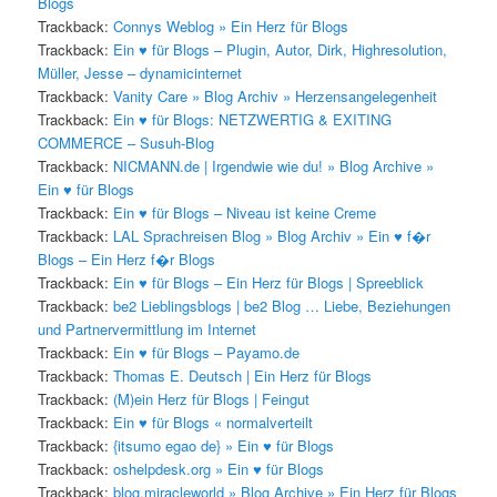
Blogs
Trackback:
Connys Weblog » Ein Herz für Blogs
Trackback:
Ein ♥ für Blogs – Plugin, Autor, Dirk, Highresolution,
Müller, Jesse – dynamicinternet
Trackback:
Vanity Care » Blog Archiv » Herzensangelegenheit
Trackback:
Ein ♥ für Blogs: NETZWERTIG & EXITING
COMMERCE – Susuh-Blog
Trackback:
NICMANN.de | Irgendwie wie du! » Blog Archive »
Ein ♥ für Blogs
Trackback:
Ein ♥ für Blogs – Niveau ist keine Creme
Trackback:
LAL Sprachreisen Blog » Blog Archiv » Ein ♥ f�r
Blogs – Ein Herz f�r Blogs
Trackback:
Ein ♥ für Blogs – Ein Herz für Blogs | Spreeblick
Trackback:
be2 Lieblingsblogs | be2 Blog … Liebe, Beziehungen
und Partnervermittlung im Internet
Trackback:
Ein ♥ für Blogs – Payamo.de
Trackback:
Thomas E. Deutsch | Ein Herz für Blogs
Trackback:
(M)ein Herz für Blogs | Feingut
Trackback:
Ein ♥ für Blogs « normalverteilt
Trackback:
{itsumo egao de} » Ein ♥ für Blogs
Trackback:
oshelpdesk.org » Ein ♥ für Blogs
Trackback:
blog.miracleworld » Blog Archive » Ein Herz für Blogs