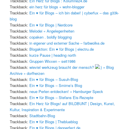
Trackback:
Ein Herz für Blogs : Kolumne24.de
Trackback:
ein herz für blogs « wohn-blogger
Trackback:
Ein ♥ für Blogs – ich bin dabei! | cyberfux – das g33k-
blog
Trackback:
Ein ♥ für Blogs | Nerdcore
Trackback:
Melodei « Angelegenheiten
Trackback:
copaken . boldly blogging
Trackback:
in eigener und externer Sache – farbwolke.de
Trackback:
Blogaktion: Ein ♥ für Blogs | electru.de
Trackback:
kurze Pause | heading north
Trackback:
Gruppen Wixxen – seit1986
Trackback:
wieviel werkzeug braucht der mensch?
» Blog
Archive » dorfherzen
Trackback:
Ein ♥ für Blogs – Susuh-Blog
Trackback:
Ein ♥ für Blogs – Smirne’s Blog
Trackback:
neue Perlen entdecken! « Hamburger Speck
Trackback:
Ein ♥ für Blogs – Stefans Eis-Rezepte
Trackback:
Ein Herz für Blogs! auf BILDBUNT | Design, Kunst,
Kultur, Inspiration & Experimente
Trackback:
Stadtbahn-Blog
Trackback:
Ein ♥ für Blogs | Theblueblog
Trackback:
Ein ♥ für Blogs | danperfect.de