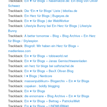
Trackback:
Ein ♥ für Blogs « hasematzel.de: Ein Blog von Oliver
Schwarz
Trackback:
Die “Ein ♥ für Blogs” Liste | bibofau.de
Trackback:
Ein Herz für Blogs | Bugeyes.de
Trackback:
Ein ♥ für Blogs | der WebWorker
Trackback:
Lifestyle Bunny bei Ein Herz für Blogs | Lifestyle
Bunny
Trackback:
A better tomorrow – Blog » Blog Archive » Ein Herz
für Blogs / Stylespion
Trackback:
Blogroll: Wir haben ein Herz für Blogs »
medienlese.com
Trackback:
Ein ♥ für Blogs « tobisworld.net
Trackback:
Ein ♥ für Blogs « Janas Gemischtwarenladen
Trackback:
ein herz für blogs bei saftstachel.de
Trackback:
Ein ♥ für Blogs « BexX Oliven Blog
Trackback:
I ♥ Blogs | Nerdcore
Trackback:
massenpublikum» Blogarchiv » Ein ♥ für Blogs
Trackback:
copaken . boldly blogging
Trackback:
Ein ♥ für Blogs
Trackback:
die ennomane » Blog Archive » Ein ♥ für Blogs
Trackback:
Ein ♥ für Blogs » Beitrag » PatricksWelt
Trackback:
Ein ♥ für Blogs – LINDWURM40