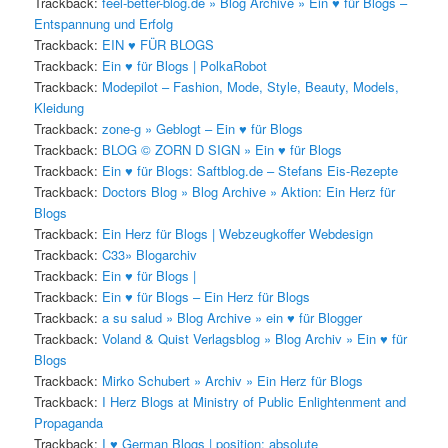
Trackback:
feel-better-blog.de » Blog Archive » Ein ♥ für Blogs –
Entspannung und Erfolg
Trackback:
EIN ♥ FÜR BLOGS
Trackback:
Ein ♥ für Blogs | PolkaRobot
Trackback:
Modepilot – Fashion, Mode, Style, Beauty, Models,
Kleidung
Trackback:
zone-g » Geblogt – Ein ♥ für Blogs
Trackback:
BLOG © ZORN D SIGN » Ein ♥ für Blogs
Trackback:
Ein ♥ für Blogs: Saftblog.de – Stefans Eis-Rezepte
Trackback:
Doctors Blog » Blog Archive » Aktion: Ein Herz für
Blogs
Trackback:
Ein Herz für Blogs | Webzeugkoffer Webdesign
Trackback:
C33» Blogarchiv
Trackback:
Ein ♥ für Blogs |
Trackback:
Ein ♥ für Blogs – Ein Herz für Blogs
Trackback:
a su salud » Blog Archive » ein ♥ für Blogger
Trackback:
Voland & Quist Verlagsblog » Blog Archiv » Ein ♥ für
Blogs
Trackback:
Mirko Schubert » Archiv » Ein Herz für Blogs
Trackback:
I Herz Blogs at Ministry of Public Enlightenment and
Propaganda
Trackback:
I ♥ German Blogs | position: absolute