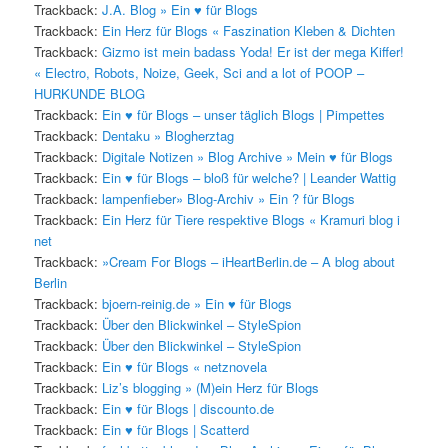
Trackback:
J.A. Blog » Ein ♥ für Blogs
Trackback:
Ein Herz für Blogs « Faszination Kleben & Dichten
Trackback:
Gizmo ist mein badass Yoda! Er ist der mega Kiffer!
« Electro, Robots, Noize, Geek, Sci and a lot of POOP –
HURKUNDE BLOG
Trackback:
Ein ♥ für Blogs – unser täglich Blogs | Pimpettes
Trackback:
Dentaku » Blogherztag
Trackback:
Digitale Notizen » Blog Archive » Mein ♥ für Blogs
Trackback:
Ein ♥ für Blogs – bloß für welche? | Leander Wattig
Trackback:
lampenfieber» Blog-Archiv » Ein ? für Blogs
Trackback:
Ein Herz für Tiere respektive Blogs « Kramuri blog i
net
Trackback:
»Cream For Blogs – iHeartBerlin.de – A blog about
Berlin
Trackback:
bjoern-reinig.de » Ein ♥ für Blogs
Trackback:
Über den Blickwinkel – StyleSpion
Trackback:
Über den Blickwinkel – StyleSpion
Trackback:
Ein ♥ für Blogs « netznovela
Trackback:
Liz’s blogging » (M)ein Herz für Blogs
Trackback:
Ein ♥ für Blogs | discounto.de
Trackback:
Ein ♥ für Blogs | Scatterd