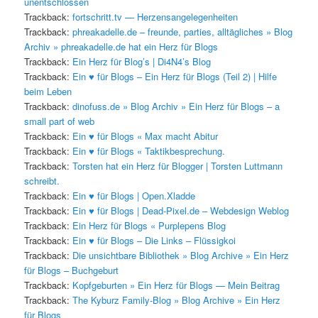
unentschlossen
Trackback:
fortschritt.tv — Herzensangelegenheiten
Trackback:
phreakadelle.de – freunde, parties, alltägliches » Blog
Archiv » phreakadelle.de hat ein Herz für Blogs
Trackback:
Ein Herz für Blog’s | Di4N4’s Blog
Trackback:
Ein ♥ für Blogs – Ein Herz für Blogs (Teil 2) | Hilfe
beim Leben
Trackback:
dinofuss.de » Blog Archiv » Ein Herz für Blogs – a
small part of web
Trackback:
Ein ♥ für Blogs « Max macht Abitur
Trackback:
Ein ♥ für Blogs « Taktikbesprechung.
Trackback:
Torsten hat ein Herz für Blogger | Torsten Luttmann
schreibt.
Trackback:
Ein ♥ für Blogs | Open.Xladde
Trackback:
Ein ♥ für Blogs | Dead-Pixel.de – Webdesign Weblog
Trackback:
Ein Herz für Blogs « Purplepens Blog
Trackback:
Ein ♥ für Blogs – Die Links – Flüssigkoi
Trackback:
Die unsichtbare Bibliothek » Blog Archive » Ein Herz
für Blogs – Buchgeburt
Trackback:
Kopfgeburten » Ein Herz für Blogs — Mein Beitrag
Trackback:
The Kyburz Family-Blog » Blog Archive » Ein Herz
für Blogs