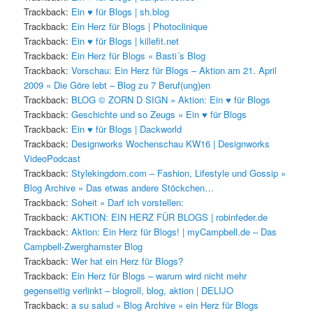
Trackback:
Ein ♥ für Blogs | sh.blog
Trackback:
Ein Herz für Blogs | Photoclinique
Trackback:
Ein ♥ für Blogs | killefit.net
Trackback:
Ein Herz für Blogs « Basti´s Blog
Trackback:
Vorschau: Ein Herz für Blogs – Aktion am 21. April
2009 « Die Göre lebt – Blog zu 7 Beruf(ung)en
Trackback:
BLOG © ZORN D SIGN » Aktion: Ein ♥ für Blogs
Trackback:
Geschichte und so Zeugs » Ein ♥ für Blogs
Trackback:
Ein ♥ für Blogs | Dackworld
Trackback:
Designworks Wochenschau KW16 | Designworks
VideoPodcast
Trackback:
Stylekingdom.com – Fashion, Lifestyle und Gossip »
Blog Archive » Das etwas andere Stöckchen…
Trackback:
Soheit » Darf ich vorstellen:
Trackback:
AKTION: EIN HERZ FÜR BLOGS | robinfeder.de
Trackback:
Aktion: Ein Herz für Blogs! | myCampbell.de – Das
Campbell-Zwerghamster Blog
Trackback:
Wer hat ein Herz für Blogs?
Trackback:
Ein Herz für Blogs – warum wird nicht mehr
gegenseitig verlinkt – blogroll, blog, aktion | DELIJO
Trackback:
a su salud » Blog Archive » ein Herz für Blogs