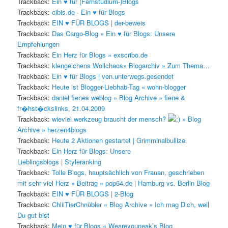
Trackback:
Ein ♥ für (Fernstudium-)Blogs
Trackback:
cibis.de · Ein ♥ für Blogs
Trackback:
EIN ♥ FÜR BLOGS | der-beweis
Trackback:
Das Cargo-Blog » Ein ♥ für Blogs: Unsere
Empfehlungen
Trackback:
Ein Herz für Blogs » exscribo.de
Trackback:
klengelchens Wollchaos» Blogarchiv » Zum Thema…
Trackback:
Ein ♥ für Blogs | von.unterwegs.gesendet
Trackback:
Heute ist Blogger-Liebhab-Tag « wohn-blogger
Trackback:
daniel fienes weblog » Blog Archive » fiene &
fr�hst�ckslinks, 21.04.2009
Trackback:
wieviel werkzeug braucht der mensch?
» Blog
Archive » herzen4blogs
Trackback:
Heute 2 Aktionen gestartet | Grimminalbullizei
Trackback:
Ein Herz für Blogs: Unsere
Lieblingsblogs | Styleranking
Trackback:
Tolle Blogs, hauptsächlich von Frauen, geschrieben
mit sehr viel Herz » Beitrag » pop64.de | Hamburg vs. Berlin Blog
Trackback:
EIN ♥ FÜR BLOGS | 2-Blog
Trackback:
ChliiTierChnübler » Blog Archive » Ich mag Dich, weil
Du gut bist
Trackback:
Mein ♥ für Blogs « Weareyouneak’s Blog