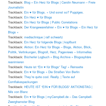
Trackback:
Blog » Ein Herz für Blogs | Carolin Neumann – Freie
Journalistin
Trackback:
Ein ♥ für Blogs. « Und sonst so? Puppiges.
Trackback:
Ein Herz ♥ für Blogs
Trackback:
Ein Herz für Blogs | Public Correlations
Trackback:
Der Krangewarefahrer » Ein ♥ für Blogs – Ein Herz für
Blogs «
Trackback:
mediaclinique | ralf schwartz
Trackback:
Ein Herz für folgende Blogs | kopfbunt
Trackback:
Aktion: Ein Herz für Blogs – Blogs, Aktion, Blick,
Politik, Verlinkungen, Blogroll, Herz, Pageviews – Informelles
Trackback:
Bücherlei Logbuch » Blog Archive » Blogosphäre
reanimieren
Trackback:
Heute ist “Ein ♥ für Blogs” Tag! « Reinseite
Trackback:
Ein ♥ für Blogs « Die Straßen Von Berlin
Trackback:
They’re quite cool. Really. | Texte auf
Cornflakespackungen
Trackback:
HEUTE IST “EIN ♥ FÜR BLOGS” AKTIONSTAG |
Nils von Blanc
Trackback:
Ein ♥ für Blogs | myCampbell.de – Das Campbell-
Zwerghamster Blog