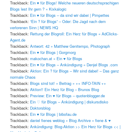
Trackback:
Ein ♥ für Blogs! Welche neueren deutschsprachigen
Blogs lest Ihr gern ? « Kixkalogic
Trackback:
Ein ♥ für Blogs – da sind wir dabei | Pimpettes
Trackback:
“Ein ? für Blogs” – Oder: Die Jagd nach dem
verlorenen Sinn | NEWS HQ
Trackback:
Rettung der Blogroll: Ein Herz für Blogs « AdClicks-
Agent.de
Trackback:
Antwort: 42 » Matthew Genitempo, Photograph
Trackback:
Ein ♥ für Blogs | Gorgmorg
Trackback:
makochan.at » Ein ♥ für Blogs
Trackback:
Ein ♥ für Blogs – Ankündigung « Denjel Blogs .com
Trackback:
Aktion: Ein ? für Blogs – Wir sind dabei! – Das ganz
normale Chaos
Trackback:
Blogs sind tot! » Beitrag » ++ INFO-TAIN ++
Trackback:
Aktion!! Ein Herz für Blog – Brunos Blog
Trackback:
Preview: Ein ♥ für Blogs – quotenblogger.de
Trackback:
Ein ♡ für Blogs – Ankündigung | diskursdisko
Trackback:
Doktorsblog
Trackback:
Ein ♥ für Blogs | bibofau.de
Trackback:
daniel fienes weblog » Blog Archive » fiene & ♥
Trackback:
Ankündigung: Blog-Aktion >> Ein Herz für Blogs << |