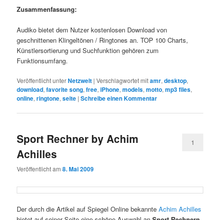
Zusammenfassung:
Audiko bietet dem Nutzer kostenlosen Download von
geschnittenen Klingeltönen / Ringtones an. TOP 100 Charts,
Künstlersortierung und Suchfunktion gehören zum
Funktionsumfang.
Veröffentlicht unter
Netzwelt
|
Verschlagwortet mit
amr
,
desktop
,
download
,
favorite song
,
free
,
iPhone
,
models
,
motto
,
mp3 files
,
online
,
ringtone
,
seite
|
Schreibe einen Kommentar
Sport Rechner by Achim
1
Achilles
Veröffentlicht am
8. Mai 2009
Der durch die Artikel auf Spiegel Online bekannte
Achim Achilles
bietet auf seiner Seite eine schöne Auswahl an
Sport Rechnern