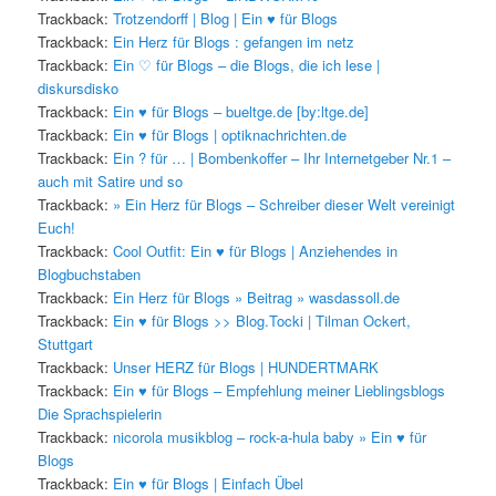
Trackback:
Trotzendorff | Blog | Ein ♥ für Blogs
Trackback:
Ein Herz für Blogs : gefangen im netz
Trackback:
Ein ♡ für Blogs – die Blogs, die ich lese |
diskursdisko
Trackback:
Ein ♥ für Blogs – bueltge.de [by:ltge.de]
Trackback:
Ein ♥ für Blogs | optiknachrichten.de
Trackback:
Ein ? für … | Bombenkoffer – Ihr Internetgeber Nr.1 –
auch mit Satire und so
Trackback:
» Ein Herz für Blogs – Schreiber dieser Welt vereinigt
Euch!
Trackback:
Cool Outfit: Ein ♥ für Blogs | Anziehendes in
Blogbuchstaben
Trackback:
Ein Herz für Blogs » Beitrag » wasdassoll.de
Trackback:
Ein ♥ für Blogs >> Blog.Tocki | Tilman Ockert,
Stuttgart
Trackback:
Unser HERZ für Blogs | HUNDERTMARK
Trackback:
Ein ♥ für Blogs – Empfehlung meiner Lieblingsblogs
Die Sprachspielerin
Trackback:
nicorola musikblog – rock-a-hula baby » Ein ♥ für
Blogs
Trackback:
Ein ♥ für Blogs | Einfach Übel