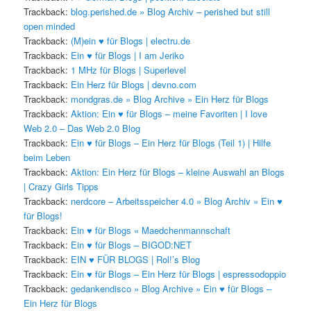
Trackback:
blog.perished.de » Blog Archiv – perished but still
open minded
Trackback:
(M)ein ♥ für Blogs | electru.de
Trackback:
Ein ♥ für Blogs | I am Jeriko
Trackback:
1 MHz für Blogs | Superlevel
Trackback:
Ein Herz für Blogs | devno.com
Trackback:
mondgras.de » Blog Archive » Ein Herz für Blogs
Trackback:
Aktion: Ein ♥ für Blogs – meine Favoriten | I love
Web 2.0 – Das Web 2.0 Blog
Trackback:
Ein ♥ für Blogs – Ein Herz für Blogs (Teil 1) | Hilfe
beim Leben
Trackback:
Aktion: Ein Herz für Blogs – kleine Auswahl an Blogs
| Crazy Girls Tipps
Trackback:
nerdcore – Arbeitsspeicher 4.0 » Blog Archiv » Ein ♥
für Blogs!
Trackback:
Ein ♥ für Blogs « Maedchenmannschaft
Trackback:
Ein ♥ für Blogs – BIGOD:NET
Trackback:
EIN ♥ FÜR BLOGS | Rol!’s Blog
Trackback:
Ein ♥ für Blogs – Ein Herz für Blogs | espressodoppio
Trackback:
gedankendisco » Blog Archive » Ein ♥ für Blogs –
Ein Herz für Blogs