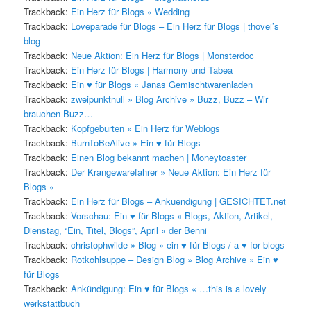
Trackback:
Ein Herz für Blogs « Wedding
Trackback:
Loveparade für Blogs – Ein Herz für Blogs | thovei’s
blog
Trackback:
Neue Aktion: Ein Herz für Blogs | Monsterdoc
Trackback:
Ein Herz für Blogs | Harmony und Tabea
Trackback:
Ein ♥ für Blogs « Janas Gemischtwarenladen
Trackback:
zweipunktnull » Blog Archive » Buzz, Buzz – Wir
brauchen Buzz…
Trackback:
Kopfgeburten » Ein Herz für Weblogs
Trackback:
BurnToBeAlive » Ein ♥ für Blogs
Trackback:
Einen Blog bekannt machen | Moneytoaster
Trackback:
Der Krangewarefahrer » Neue Aktion: Ein Herz für
Blogs «
Trackback:
Ein Herz für Blogs – Ankuendigung | GESICHTET.net
Trackback:
Vorschau: Ein ♥ für Blogs « Blogs, Aktion, Artikel,
Dienstag, “Ein, Titel, Blogs”, April « der Benni
Trackback:
christophwilde » Blog » ein ♥ für Blogs / a ♥ for blogs
Trackback:
Rotkohlsuppe – Design Blog » Blog Archive » Ein ♥
für Blogs
Trackback:
Ankündigung: Ein ♥ für Blogs « …this is a lovely
werkstattbuch