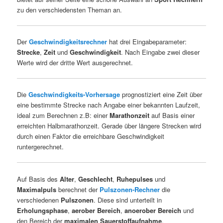
zu den verschiedensten Theman an.
Der
Geschwindigkeitsrechner
hat drei Eingabeparameter:
Strecke
,
Zeit
und
Geschwindigkeit
. Nach Eingabe zwei dieser
Werte wird der dritte Wert ausgerechnet.
Die
Geschwindigkeits-Vorhersage
prognostiziert eine Zeit über
eine bestimmte Strecke nach Angabe einer bekannten Laufzeit,
ideal zum Berechnen z.B: einer
Marathonzeit
auf Basis einer
erreichten Halbmarathonzeit. Gerade über längere Strecken wird
durch einen Faktor die erreichbare Geschwindigkeit
runtergerechnet.
Auf Basis des
Alter
,
Geschlecht
,
Ruhepulses
und
Maximalpuls
berechnet der
Pulszonen-Rechner
die
verschiedenen
Pulszonen
. Diese sind unterteilt in
Erholungsphase
,
aerober Bereich
,
anoerober Bereich
und
den Bereich der
maximalen Sauerstoffaufnahme
.