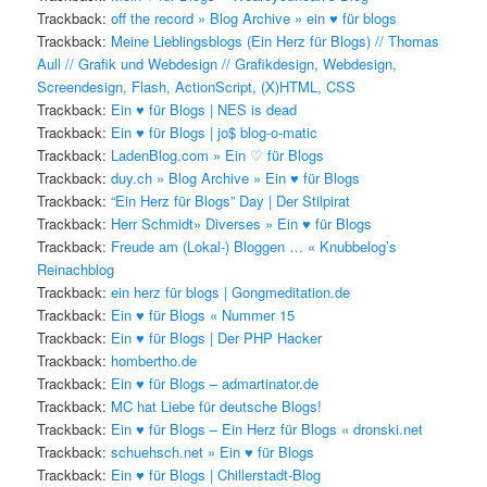
Trackback:
off the record » Blog Archive » ein ♥ für blogs
Trackback:
Meine Lieblingsblogs (Ein Herz für Blogs) // Thomas
Aull // Grafik und Webdesign // Grafikdesign, Webdesign,
Screendesign, Flash, ActionScript, (X)HTML, CSS
Trackback:
Ein ♥ für Blogs | NES is dead
Trackback:
Ein ♥ für Blogs | jo$ blog-o-matic
Trackback:
LadenBlog.com » Ein ♡ für Blogs
Trackback:
duy.ch » Blog Archive » Ein ♥ für Blogs
Trackback:
“Ein Herz für Blogs” Day | Der Stilpirat
Trackback:
Herr Schmidt» Diverses » Ein ♥ für Blogs
Trackback:
Freude am (Lokal-) Bloggen … « Knubbelog’s
Reinachblog
Trackback:
ein herz für blogs | Gongmeditation.de
Trackback:
Ein ♥ für Blogs « Nummer 15
Trackback:
Ein ♥ für Blogs | Der PHP Hacker
Trackback:
hombertho.de
Trackback:
Ein ♥ für Blogs – admartinator.de
Trackback:
MC hat Liebe für deutsche Blogs!
Trackback:
Ein ♥ für Blogs – Ein Herz für Blogs « dronski.net
Trackback:
schuehsch.net » Ein ♥ für Blogs
Trackback:
Ein ♥ für Blogs | Chillerstadt-Blog