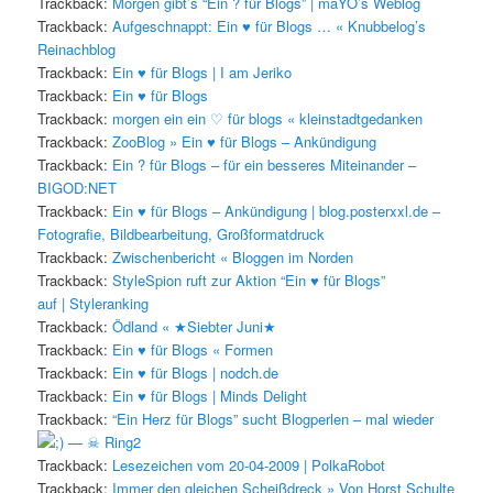
Trackback:
Morgen gibt’s “Ein ? für Blogs” | maYO’s Weblog
Trackback:
Aufgeschnappt: Ein ♥ für Blogs … « Knubbelog’s
Reinachblog
Trackback:
Ein ♥ für Blogs | I am Jeriko
Trackback:
Ein ♥ für Blogs
Trackback:
morgen ein ein ♡ für blogs « kleinstadtgedanken
Trackback:
ZooBlog » Ein ♥ für Blogs – Ankündigung
Trackback:
Ein ? für Blogs – für ein besseres Miteinander –
BIGOD:NET
Trackback:
Ein ♥ für Blogs – Ankündigung | blog.posterxxl.de –
Fotografie, Bildbearbeitung, Großformatdruck
Trackback:
Zwischenbericht « Bloggen im Norden
Trackback:
StyleSpion ruft zur Aktion “Ein ♥ für Blogs”
auf | Styleranking
Trackback:
Ödland « ★Siebter Juni★
Trackback:
Ein ♥ für Blogs « Formen
Trackback:
Ein ♥ für Blogs | nodch.de
Trackback:
Ein ♥ für Blogs | Minds Delight
Trackback:
“Ein Herz für Blogs” sucht Blogperlen – mal wieder
— ☠ Ring2
Trackback:
Lesezeichen vom 20-04-2009 | PolkaRobot
Trackback:
Immer den gleichen Scheißdreck » Von Horst Schulte