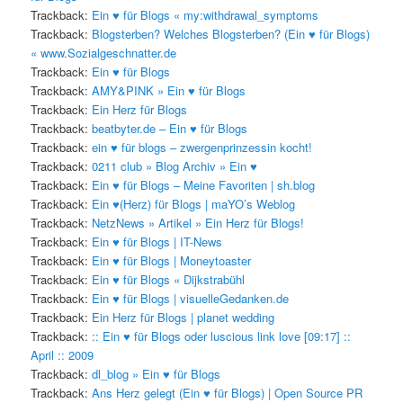
Trackback:
Ein ♥ für Blogs « my:withdrawal_symptoms
Trackback:
Blogsterben? Welches Blogsterben? (Ein ♥ für Blogs)
« www.Sozialgeschnatter.de
Trackback:
Ein ♥ für Blogs
Trackback:
AMY&PINK » Ein ♥ für Blogs
Trackback:
Ein Herz für Blogs
Trackback:
beatbyter.de – Ein ♥ für Blogs
Trackback:
ein ♥ für blogs – zwergenprinzessin kocht!
Trackback:
0211 club » Blog Archiv » Ein ♥
Trackback:
Ein ♥ für Blogs – Meine Favoriten | sh.blog
Trackback:
Ein ♥(Herz) für Blogs | maYO’s Weblog
Trackback:
NetzNews » Artikel » Ein Herz für Blogs!
Trackback:
Ein ♥ für Blogs | IT-News
Trackback:
Ein ♥ für Blogs | Moneytoaster
Trackback:
Ein ♥ für Blogs « Dijkstrabühl
Trackback:
Ein ♥ für Blogs | visuelleGedanken.de
Trackback:
Ein Herz für Blogs | planet wedding
Trackback:
:: Ein ♥ für Blogs oder luscious link love [09:17] ::
April :: 2009
Trackback:
dl_blog » Ein ♥ für Blogs
Trackback:
Ans Herz gelegt (Ein ♥ für Blogs) | Open Source PR