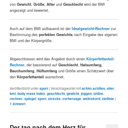
von
Gewicht
,
Größe
,
Alter
und
Geschlecht
wird der BMI
angezeigt und bewertet.
Auch auf dem BMI aufbauend ist der
Idealgewicht-Rechner
zur
Bestimmung des
perfekten Gewichts
nach Eingabe des eigenen
BMI und der Körpergröße.
Abgeschlossen wird das Angebot durch einen
Körperfettanteil-
Rechner
, der bassierend auf
Geschlecht
,
Halsumfang
,
Bauchumfang
,
Hüftumfang
und Größe einen Schätzwert über
den
Körperfettanteil
ausrechnet.
Veröffentlicht unter
sport
|
Verschlagwortet mit
achim achilles
,
alter
,
bmi
,
body mass index
,
geschlecht
,
gewicht
,
joggen
,
online
,
rechner
,
spiegel
,
sport
,
strecke
,
vorhersage
,
weltrekord
,
ziellinie
|
1
Antwort
Der tag nach dem Herz für