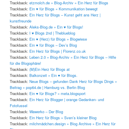
Trackback:
etzmolch.de » Blog-Archiv » Ein Herz für Blogs
Trackback:
Ein ♥ für Blogs « Kommunikation bewegt
Trackback:
Ein Herz für Blogs – Kunst geht ans Herz |
kunstfreunde
Trackback:
Aleks-Blog.de » Ein ♥ für Blogs!
Trackback:
I ♥ Blogs 2nd | Theblueblog
Trackback:
Ein ♥ (Herz) für Blogs » Blogwiese
Trackback:
Ein ♥ für Blogs – Dev’s Blog
Trackback:
Ein Herz für Blogs | Florenz.co.uk
Trackback:
Leben 2.0 » Blog-Archiv » Ein Herz für Blogs – Hilfe
für die Blogophäre!
Trackback:
(M)Ein Herz für Blogs at
Trackback:
Balkonzeit » Ein ♥ für Blogs.
Trackback:
Neue Blogs – gefunden Dank Herz für Blogs Dings »
Beitrag » pop64.de | Hamburg vs. Berlin Blog
Trackback:
Ein ♥ für Blogs? « meta.blogsport
Trackback:
Ein Herz für Blogger | orange Gedanken- und
Fotofussel
Trackback:
Wawerko – Der Blog
Trackback:
Ein Herz für Blogs » Sven’s kleiner Blog
Trackback:
milchmädchen.design » Blog Archive » Ein Herz für