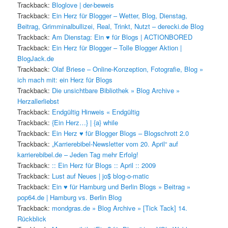
Trackback:
Bloglove | der-beweis
Trackback:
Ein Herz für Blogger – Wetter, Blog, Dienstag,
Beitrag, Grimminalbullizei, Real, Trinkt, Nutzt – derecki.de Blog
Trackback:
Am Dienstag: Ein ♥ für Blogs | ACTIONBORED
Trackback:
Ein Herz für Blogger – Tolle Blogger Aktion |
BlogJack.de
Trackback:
Olaf Briese – Online-Konzeption, Fotografie, Blog »
ich mach mit: ein Herz für Blogs
Trackback:
Die unsichtbare Bibliothek » Blog Archive »
Herzallerliebst
Trackback:
Endgültig Hinweis « Endgültig
Trackback:
{Ein Herz…} | {a} while
Trackback:
Ein Herz ♥ für Blogger Blogs – Blogschrott 2.0
Trackback:
„Karrierebibel-Newsletter vom 20. April“ auf
karrierebibel.de – Jeden Tag mehr Erfolg!
Trackback:
:: Ein Herz für Blogs :: April :: 2009
Trackback:
Lust auf Neues | jo$ blog-o-matic
Trackback:
Ein ♥ für Hamburg und Berlin Blogs » Beitrag »
pop64.de | Hamburg vs. Berlin Blog
Trackback:
mondgras.de » Blog Archive » [Tick Tack] 14.
Rückblick