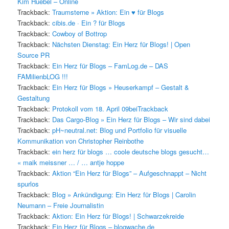
Kim Huebel – Online
Trackback:
Traumsterne » Aktion: Ein ♥ für Blogs
Trackback:
cibis.de · Ein ? für Blogs
Trackback:
Cowboy of Bottrop
Trackback:
Nächsten Dienstag: Ein Herz für Blogs! | Open
Source PR
Trackback:
Ein Herz für Blogs – FamLog.de – DAS
FAMilienbLOG !!!
Trackback:
Ein Herz für Blogs » Heuserkampf – Gestalt &
Gestaltung
Trackback:
Protokoll vom 18. April 09beiTrackback
Trackback:
Das Cargo-Blog » Ein Herz für Blogs – Wir sind dabei
Trackback:
pH~neutral.net: Blog und Portfolio für visuelle
Kommunikation von Christopher Reinbothe
Trackback:
ein herz für blogs … coole deutsche blogs gesucht…
« maik meissner … / … antje hoppe
Trackback:
Aktion “Ein Herz für Blogs” – Aufgeschnappt – Nicht
spurlos
Trackback:
Blog » Ankündigung: Ein Herz für Blogs | Carolin
Neumann – Freie Journalistin
Trackback:
Aktion: Ein Herz für Blogs! | Schwarzekreide
Trackback:
Ein Herz für Blogs – blogwache.de