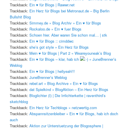
Trackback:
Ein ♥ für Blogs | Rawwr.net
Trackback:
Ein Herz für Blogs bei Metronaut.de – Big Berlin
Bullshit Blog
Trackback:
Simmey.de » Blog Archiv » Ein ♥ für Blogs
Trackback:
Rockaloo.de » Ein ♥ fuer Blogs
Trackback:
Schoen hier. Aber waren Sie schon mal… | stk
Trackback:
Ein ♥ für Blogs :: cimddwc
Trackback:
she’s got style » Ein Herz für Blogs
Trackback:
Mein ♥ für Blogs | Part 2 « Weareyouneak’s Blog
Trackback:
Ein ♥ für Blogs – klar, hab ich
« JuneBrenner’s
Weblog
Trackback:
Ein ♥ für Blogs | hellyeah!!!
Trackback:
JuneBrenner’s Weblog
Trackback:
rebel:art » Blog Archive » Ein ♥ für Blogs
Trackback:
dat Spielkind » BlogAktion – Ein Herz für Blogs
Trackback:
Bloglichter (I) | Die Irrlichterkette | raventhird’s
sketchblog
Trackback:
Ein Herz für Techblogs » netzwertig.com
Trackback:
Abspannsitzenbleiber » Ein ♥ für Blogs, hab ich doch
auch
Trackback:
Aktion zur Unterstuetzung der Blogosphere |