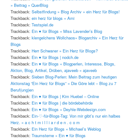
» Beitrag » QuerBlog
Trackback:
Selbstfindung » Blog Archiv » ein Herz für Blogs!
Trackback:
ein herz für blogs « Ami
Trackback:
Testspiel.de
Trackback:
Ein ♥ für Blogs « Miss Lavender’s Blog
Trackback:
klengelchens Wollchaos» Blogarchiv » Ein Herz für
Blogs
Trackback:
Herr Schwaner » Ein Herz für Blogs?
Trackback:
Ein ♥ für Blogs | nodch.de
Trackback:
Ein ♥ für Blogs « Blogperlen, Interesse, Blogs,
Aktion, Blog, Artikel, Drüben, ajaveeb « ajaveeb
Trackback:
Sieben Blog-Perlen: Mein Beitrag zum heutigen
Aktionstag “Ein Herz für Blogs” « Die Göre lebt – Blog zu 7
Beruf(ung)en
Trackback:
Ein ♥ für Blogs | Kim Huebel – Online
Trackback:
Ein ♥ für Blogs | die bördebehörde
Trackback:
Ein ♥ für Blogs « Deyhle-Webdesign.com
Trackback:
Ein-♡-für-Blogs-Tag: Von mir gibt’s nur ein halbes
Herz. « a c h t m i l l i a r d e n . c o m
Trackback:
Ein Herz für Blogs « Michael’s Weblog
Trackback:
Traumsterne » Ein ♥ für Blogs