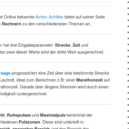
gel Online bekannte
Achim Achilles
bietet auf seiner Seite
t Rechnern
zu den verschiedensten Theman an.
r
hat drei Eingabeparameter:
Strecke
,
Zeit
und
be zwei dieser Werte wird der dritte Wert ausgerechnet.
rsage
prognostiziert eine Zeit über eine bestimmte Strecke
aufzeit, ideal zum Berechnen z.B: einer
Marathonzeit
auf
rathonzeit. Gerade über längere Strecken wird durch einen
ndigkeit runtergerechnet.
cht
,
Ruhepulses
und
Maximalpuls
berechnet der
chiedenen
Pulszonen
. Diese sind unterteilt in
reich
,
anoerober Bereich
und den Bereich der