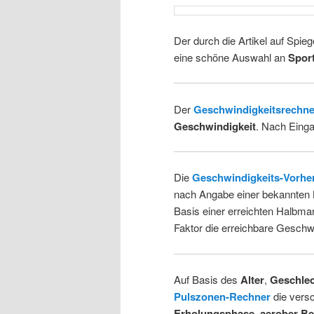
Der durch die Artikel auf Spie
eine schöne Auswahl an
Spor
Der
Geschwindigkeitsrechne
Geschwindigkeit
. Nach Einga
Die
Geschwindigkeits-Vorhe
nach Angabe einer bekannten L
Basis einer erreichten Halbma
Faktor die erreichbare Geschwi
Auf Basis des
Alter
,
Geschle
Pulszonen-Rechner
die vers
Erholungsphase
,
aerober Be