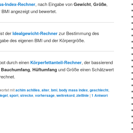
s-Index-Rechner
, nach Eingabe von
Gewicht
,
Größe
,
 BMI angezeigt und bewertet.
st der
Idealgewicht-Rechner
zur Bestimmung des
gabe des eigenen BMI und der Körpergröße.
bot durch einen
Körperfettanteil-Rechner
, der bassierend
,
Bauchumfang
,
Hüftumfang
und Größe einen Schätzwert
echnet.
ortet mit
achim achilles
,
alter
,
bmi
,
body mass index
,
geschlecht
,
iegel
,
sport
,
strecke
,
vorhersage
,
weltrekord
,
ziellinie
|
1
Antwort