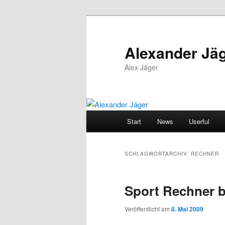
Zum
Zum
primären
sekundären
Inhalt
Inhalt
Alexander Jä
springen
springen
Alex Jäger
Hauptmenü
Start
News
Userful
SCHLAGWORTARCHIV:
RECHNER
Sport Rechner b
Veröffentlicht am
8. Mai 2009