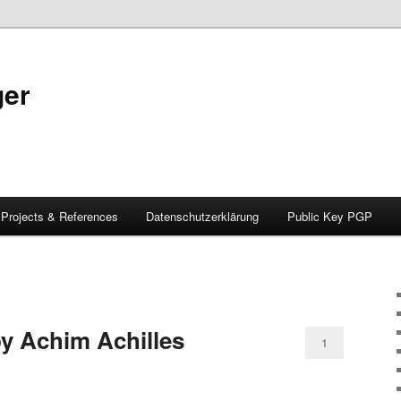
ger
Projects & References
Datenschutzerklärung
Public Key PGP
y Achim Achilles
1