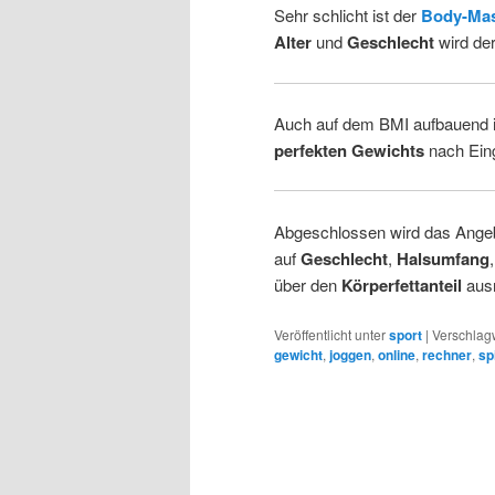
Sehr schlicht ist der
Body-Mas
Alter
und
Geschlecht
wird der
Auch auf dem BMI aufbauend i
perfekten Gewichts
nach Ein
Abgeschlossen wird das Ange
auf
Geschlecht
,
Halsumfang
über den
Körperfettanteil
ausr
Veröffentlicht unter
sport
|
Verschlagw
gewicht
,
joggen
,
online
,
rechner
,
sp