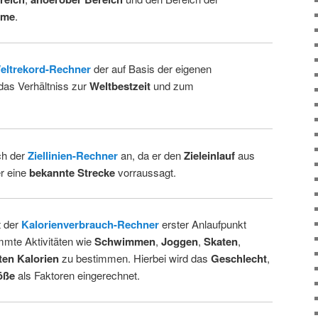
hme
.
eltrekord-Rechner
der auf Basis der eigenen
das Verhältniss zur
Weltbestzeit
und zum
.
ch der
Ziellinien-Rechner
an, da er den
Zieleinlauf
aus
er eine
bekannte Strecke
vorraussagt.
t der
Kalorienverbrauch-Rechner
erster Anlaufpunkt
mmte Aktivitäten wie
Schwimmen
,
Joggen
,
Skaten
,
ten Kalorien
zu bestimmen. Hierbei wird das
Geschlecht
,
öße
als Faktoren eingerechnet.