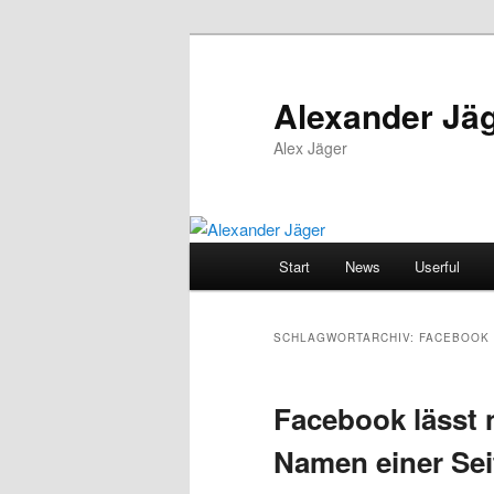
Zum
Zum
primären
sekundären
Inhalt
Inhalt
Alexander Jä
springen
springen
Alex Jäger
Hauptmenü
Start
News
Userful
SCHLAGWORTARCHIV:
FACEBOOK
Facebook lässt 
Namen einer Sei