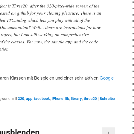
ect is Three20, after the 320-pixel-wide screen of the
hosted on github for your cloning pleasure. There is an
led TTCatalog which lets you play with all of the
Documentation? Well… there are instructions for how
roject, but I am still working on comprehensive
f the classes. For now, the sample app and the code
ation.
aren Klassen mit Beispielen und einer sehr aktiven
Google
gwortet mit
320
,
app
,
facebook
,
iPhone
,
lib
,
library
,
three20
|
Schreibe
ausblenden
1