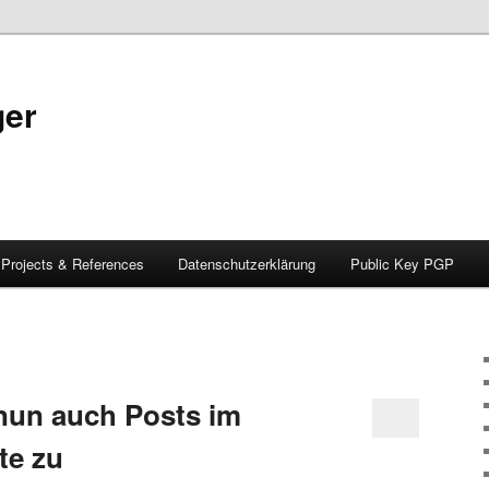
ger
Projects & References
Datenschutzerklärung
Public Key PGP
nun auch Posts im
te zu