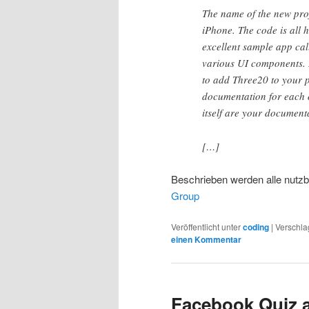
The name of the new proj
iPhone. The code is all 
excellent sample app cal
various UI components. 
to add Three20 to your p
documentation for each o
itself are your document
[…]
Beschrieben werden alle nutzb
Group
Veröffentlicht unter
coding
|
Verschla
einen Kommentar
Facebook Quiz 