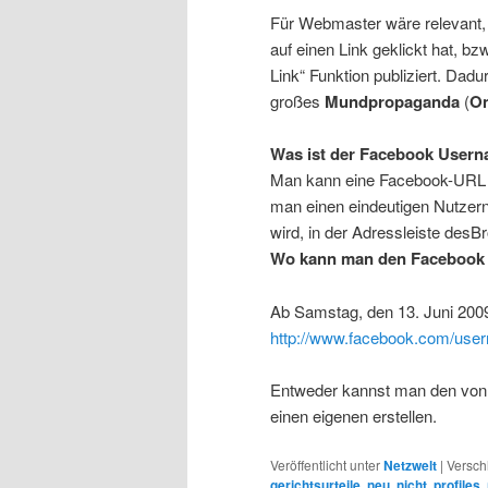
Für Webmaster wäre relevant,
auf einen Link geklickt hat, bz
Link“ Funktion publiziert. Da
großes
Mundpropaganda
(
On
Was ist der Facebook Usern
Man kann eine Facebook-URL (
man einen eindeutigen Nutzer
wird, in der Adressleiste desB
Wo kann man den Facebook
Ab Samstag, den 13. Juni 200
http://www.facebook.com/use
Entweder kannst man den von
einen eigenen erstellen.
Veröffentlicht unter
Netzwelt
|
Versch
gerichtsurteile
,
neu
,
nicht
,
profiles
,