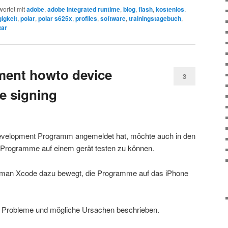
ortet mit
adobe
,
adobe integrated runtime
,
blog
,
flash
,
kostenlos
,
igkeit
,
polar
,
polar s625x
,
profiles
,
software
,
trainingstagebuch
,
tar
ment howto device
3
e signing
evelopment Programm angemeldet hat, möchte auch in den
Programme auf einem gerät testen zu können.
ie man Xcode dazu bewegt, die Programme auf das iPhone
en Probleme und mögliche Ursachen beschrieben.