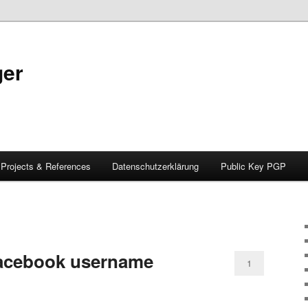
ger
Projects & References
Datenschutzerklärung
Public Key PGP
facebook username
1