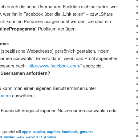
 ob durch die neue Usernamen-Funktion sichtbar wäre, wer
w. wer ihn in Facebook über die „Link teilen“ – bzw „Share
durch könnten Personen ausgemacht werden, die über ein
linePropaganda
) Publikum verfügen.
ame:
spezifische Webadresse) persönlich gestalten, indem
namen auswählst. Er wird dann, wenn das Profil angesehen
rowsers nach „
http://www.facebook.com/
“ angezeigt.
 Usernamen anfordern?
9 kann man einen eigenen Benutzernamen unter
rname
auswählen.
 Facebook vorgeschlagenen Nutzernamen auswählen oder
lagwortet mit
apple
,
apples
,
caption
,
facebook
,
genutzt
,
ß
,
twitter
,
web
,
web2 0
|
1
Antwort