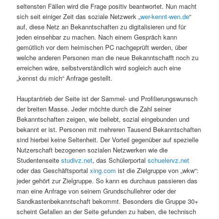
seltensten Fällen wird die Frage positiv beantwortet. Nun macht
sich seit einiger Zeit das soziale Netzwerk „
wer-kennt-wen.de
“
auf, diese Netz an Bekanntschaften zu digitalisieren und für
jeden einsehbar zu machen. Nach einem Gespräch kann
gemütlich vor dem heimischen PC nachgeprüft werden, über
welche anderen Personen man die neue Bekanntschafft noch zu
erreichen wäre, selbstverständlich wird sogleich auch eine
„kennst du mich“ Anfrage gestellt.
Hauptantrieb der Seite ist der Sammel- und Profilierungswunsch
der breiten Masse. Jeder möchte durch die Zahl seiner
Bekanntschaften zeigen, wie beliebt, sozial eingebunden und
bekannt er ist. Personen mit mehreren Tausend Bekanntschaften
sind hierbei keine Seltenheit. Der Vorteil gegenüber auf spezielle
Nutzerschaft bezogenen sozialen Netzwerken wie die
Studentenseite
studivz.net
, das Schülerportal
schuelervz.net
oder das Geschäftsportal
xing.com
ist die Zielgruppe von „wkw“:
jeder gehört zur Zielgruppe. So kann es durchaus passieren das
man eine Anfrage von seinem Grundschullehrer oder der
Sandkastenbekanntschaft bekommt. Besonders die Gruppe 30+
scheint Gefallen an der Seite gefunden zu haben, die technisch