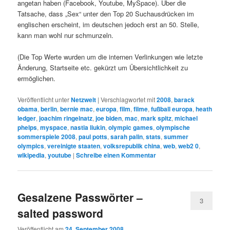
angetan haben (Facebook, Youtube, MySpace). Über die
Tatsache, dass „Sex“ unter den Top 20 Suchausdrücken im
englischen erscheint, im deutschen jedoch erst an 50. Stelle,
kann man wohl nur schmunzeln.
(Die Top Werte wurden um die internen Verlinkungen wie letzte
Änderung, Startseite etc. gekürzt um Übersichtlichkeit zu
ermöglichen.
Veröffentlicht unter
Netzwelt
|
Verschlagwortet mit
2008
,
barack
obama
,
berlin
,
bernie mac
,
europa
,
film
,
filme
,
fußball europa
,
heath
ledger
,
joachim ringelnatz
,
joe biden
,
mac
,
mark spitz
,
michael
phelps
,
myspace
,
nastia liukin
,
olympic games
,
olympische
sommerspiele 2008
,
paul potts
,
sarah palin
,
stats
,
summer
olympics
,
vereinigte staaten
,
volksrepublik china
,
web
,
web2 0
,
wikipedia
,
youtube
|
Schreibe einen Kommentar
Gesalzene Passwörter –
3
salted password
Veröffentlicht am
24. September 2008