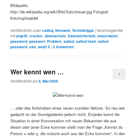
Bildquelle:
http://de.wikipedia.org/wiki/Bild:Salzstreuer.jpg Fotograf:
Ketchupfreak88
Veröffentlicht unter
coding
,
Netzwelt
,
Techniktipps
|
Verschlagwortet
mit
angriff
,
cracker
,
datenschutz
,
Datensicherheit
,
nutzerdaten
,
password
,
passwort
,
Problem
,
salted
,
salted hash
,
salted
password
,
salz
,
web2 0
|
3
Antworten
Wer kennt wen …
1
Veröffentlicht am
8. Mai 2008
… oder das Aufstreben eines neuen sozialen Netzes. So neu wie
gedacht ist der Grundgedanke jedoch nicht. Einjeder kennt die
Situation in einer Konversation mit neuen Bekannten die aus
dieser oder jener Ecke kommen stellt man die Frage „Kennst du
Person x oder y, die müsste auch aus der Ecke kommen“. In den