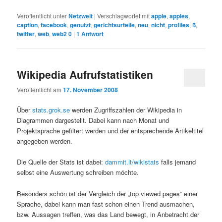
Veröffentlicht unter
Netzwelt
|
Verschlagwortet mit
apple
,
apples
,
caption
,
facebook
,
genutzt
,
gerichtsurteile
,
neu
,
nicht
,
profiles
,
ß
,
twitter
,
web
,
web2 0
|
1
Antwort
Wikipedia Aufrufstatistiken
Veröffentlicht am
17. November 2008
Über
stats.grok.se
werden Zugriffszahlen der Wikipedia in
Diagrammen dargestellt. Dabei kann nach Monat und
Projektsprache gefiltert werden und der entsprechende Artikeltitel
angegeben werden.
Die Quelle der Stats ist dabei:
dammit.lt/wikistats
falls jemand
selbst eine Auswertung schreiben möchte.
Besonders schön ist der Vergleich der „top viewed pages“ einer
Sprache, dabei kann man fast schon einen Trend ausmachen,
bzw. Aussagen treffen, was das Land bewegt, in Anbetracht der