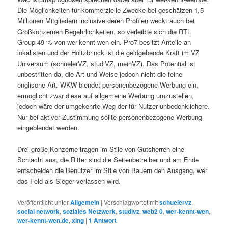
Die Möglichkeiten für kommerzielle Zwecke bei geschätzen 1,5
Millionen Mitgliedern inclusive deren Profilen weckt auch bei
Großkonzernen Begehrlichkeiten, so verleibte sich die RTL
Group 49 % von wer-kennt-wen ein. Pro7 besitzt Anteile an
lokalisten und der Holtzbrinck ist die geldgebende Kraft im VZ
Universum (schuelerVZ, studiVZ, meinVZ). Das Potential ist
unbestritten da, die Art und Weise jedoch nicht die feine
englische Art. WKW blendet personenbezogene Werbung ein,
ermöglicht zwar diese auf allgemeine Werbung umzustellen,
jedoch wäre der umgekehrte Weg der für Nutzer unbedenklichere.
Nur bei aktiver Zustimmung sollte personenbezogene Werbung
eingeblendet werden.
Drei große Konzerne tragen im Stile von Gutsherren eine
Schlacht aus, die Ritter sind die Seitenbetreiber und am Ende
entscheiden die Benutzer im Stile von Bauern den Ausgang, wer
das Feld als Sieger verlassen wird.
Veröffentlicht unter
Allgemein
|
Verschlagwortet mit
schuelervz
,
social network
,
soziales Netzwerk
,
studivz
,
web2 0
,
wer-kennt-wen
,
wer-kennt-wen.de
,
xing
|
1
Antwort