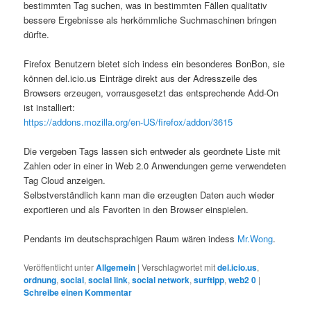
bestimmten Tag suchen, was in bestimmten Fällen qualitativ
bessere Ergebnisse als herkömmliche Suchmaschinen bringen
dürfte.
Firefox Benutzern bietet sich indess ein besonderes BonBon, sie
können del.icio.us Einträge direkt aus der Adresszeile des
Browsers erzeugen, vorrausgesetzt das entsprechende Add-On
ist installiert:
https://addons.mozilla.org/en-US/firefox/addon/3615
Die vergeben Tags lassen sich entweder als geordnete Liste mit
Zahlen oder in einer in Web 2.0 Anwendungen gerne verwendeten
Tag Cloud anzeigen.
Selbstverständlich kann man die erzeugten Daten auch wieder
exportieren und als Favoriten in den Browser einspielen.
Pendants im deutschsprachigen Raum wären indess
Mr.Wong
.
Veröffentlicht unter
Allgemein
|
Verschlagwortet mit
del.icio.us
,
ordnung
,
social
,
social link
,
social network
,
surftipp
,
web2 0
|
Schreibe einen Kommentar