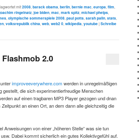
lagwortet mit
2008
,
barack obama
,
berlin
,
bernie mac
,
europa
,
film
,
joachim ringelnatz
,
joe biden
,
mac
,
mark spitz
,
michael phelps
,
mes
,
olympische sommerspiele 2008
,
paul potts
,
sarah palin
,
stats
,
ten
,
volksrepublik china
,
web
,
web2 0
,
wikipedia
,
youtube
|
Schreibe
 Flashmob 2.0
 unter
improveeverywhere.com
werden in unregelmäßigen
gestellt, die sich experimentierfreudige Menschen
 werden auf einen tragbaren MP3 Player gezogen und dnan
Zeitpunkt an einen Ort, an dem dann alle gleichzeitig die
lel Anweisungen von einer „höheren Stelle“ was sie tun
 usw. Dabei kommt sicherlich ein gutes Kollektivgefühl auf.