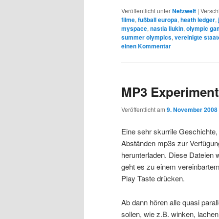
Veröffentlicht unter
Netzwelt
|
Versch
filme
,
fußball europa
,
heath ledger
,
myspace
,
nastia liukin
,
olympic ga
summer olympics
,
vereinigte staa
einen Kommentar
MP3 Experiment
Veröffentlicht am
9. November 2008
Eine sehr skurrile Geschichte,
Abständen mp3s zur Verfügung 
herunterladen. Diese Dateien
geht es zu einem vereinbartem 
Play Taste drücken.
Ab dann hören alle quasi paral
sollen, wie z.B. winken, lachen