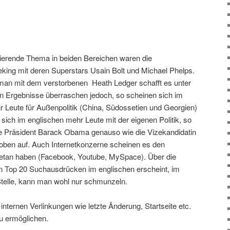
inierende Thema in beiden Bereichen waren die
king mit deren Superstars Usain Bolt und Michael Phelps.
an mit dem verstorbenen Heath Ledger schafft es unter
hen Ergebnisse überraschen jedoch, so scheinen sich im
Leute für Außenpolitik (China, Südossetien und Georgien)
 sich im englischen mehr Leute mit der eigenen Politik, so
lte Präsident Barack Obama genauso wie die Vizekandidatin
oben auf. Auch Internetkonzerne scheinen es den
etan haben (Facebook, Youtube, MySpace). Über die
n Top 20 Suchausdrücken im englischen erscheint, im
Stelle, kann man wohl nur schmunzeln.
nternen Verlinkungen wie letzte Änderung, Startseite etc.
zu ermöglichen.