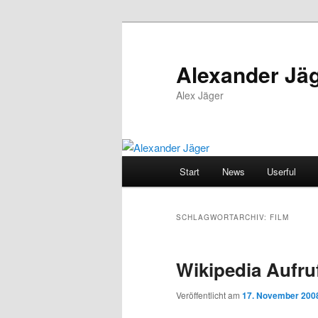
Zum
Zum
primären
sekundären
Inhalt
Inhalt
Alexander Jä
springen
springen
Alex Jäger
Hauptmenü
Start
News
Userful
SCHLAGWORTARCHIV:
FILM
Wikipedia Aufruf
Veröffentlicht am
17. November 200