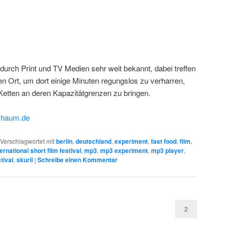
 durch Print und TV Medien sehr weit bekannt, dabei treffen
n Ort, um dort einige Minuten regungslos zu verharren,
Ketten an deren Kapazitätgrenzen zu bringen.
chaum.de
Verschlagwortet mit
berlin
,
deutschland
,
experiment
,
fast food
,
film
,
ternational short film festival
,
mp3
,
mp3 experiment
,
mp3 player
,
tival
,
skuril
|
Schreibe einen Kommentar
2