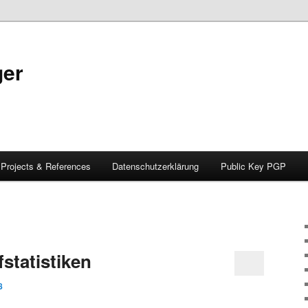
ger
Projects & References
Datenschutzerklärung
Public Key PGP
statistiken
8