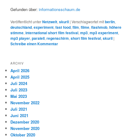
Gefunden über:
informationsschaum.de
Veröffentlicht unter
Netzwelt
,
skuril
|
Verschlagwortet mit
berlin
,
deutschland
,
experiment
,
fast food
,
film
,
filme
,
flashmob
,
höhere
stimme
,
international short film festival
,
mp3
,
mp3 experiment
,
mp3 player
,
paralell
,
regenschirm
,
short film festival
,
skuril
|
Schreibe einen Kommentar
ARCHIV
April 2026
April 2025
Juli 2024
Juli 2023
Mai 2023
November 2022
Juli 2021
Juni 2021
Dezember 2020
November 2020
Oktober 2020