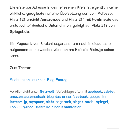
Die erste .de Adresse in dem erlesenen Kreis ist eigentlich keine
wirkliche:
google.de
nur eine Übersetzung der .com Adresse.
Platz 121 erreicht
Amazon.de
und Platz 211 mit
t-online.de
das
erste „echte“ deutsche Unternehmen, gefolgt auf Platz 218 von
Spiegel.de
.
Ein Pagerank von 3 reicht sogar aus, um noch in diese Liste
aufgenommen zu werden, wie man am Beispiel
Main.jp
sehen
kann.
Zum Thema:
Suchmaschinentricks Blog Eintrag
Veröffentlicht unter
Netzwelt
|
Verschlagwortet mit
acebook
,
adobe
,
amazon
,
automatisch
,
blog
,
das erste
,
facebook
,
google
,
html
,
internet
,
jp
,
myspace
,
nicht
,
pagerank
,
sieger
,
sozial
,
spiegel
,
Top500
,
yahoo
|
Schreibe einen Kommentar