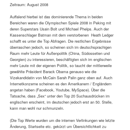
Zeitraum: August 2008
Auffalend hierbei ist das dominierende Thema in beiden
Bereichen waren die Olympischen Spiele 2008 in Peking mit
deren Superstars Usain Bolt und Michael Phelps. Auch der
Kassenschlager Batman mit dem verstorbenen Heath Ledger
schafft es unter die Top Abfragen. Die restlichen Ergebnisse
überraschen jedoch, so scheinen sich im deutschsprachigen
Raum mehr Leute für Außenpolitik (China, Südossetien und
Georgien) zu interessieren, beschäftigten sich im englischen
mehr Leute mit der eigenen Politik, so taucht der mittlerweile
gewählte Präsident Barack Obama genauso wie die
Vizekandidatin von McCain Sarah Palin ganz oben auf. Auch
Internetkonzerne scheinen es den Amerikanern / Engländern
angetan haben (Facebook, Youtube, MySpace). Über die
Tatsache, dass „Sex“ unter den Top 20 Suchausdrücken im
englischen erscheint, im deutschen jedoch erst an 50. Stelle,
kann man wohl nur schmunzeln.
(Die Top Werte wurden um die internen Verlinkungen wie letzte
Änderung, Startseite etc. gekürzt um Übersichtlichkeit zu