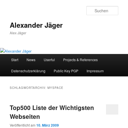
Zum
Zum
primären
sekundären
Such
Inhalt
Inhalt
springen
springen
Alexander Jäger
Alex Jäger
Hauptmenü
Start
News
Userful
Projects & References
Datenschutzerklärung
Public Key PGP
Impressum
SCHLAGWORTARCHIV:
MYSPACE
Top500 Liste der Wichtigsten
Webseiten
Veröffentlicht am
10. März 2009