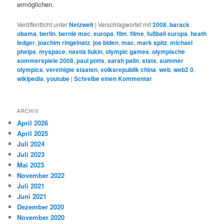
ermöglichen.
Veröffentlicht unter
Netzwelt
|
Verschlagwortet mit
2008
,
barack
obama
,
berlin
,
bernie mac
,
europa
,
film
,
filme
,
fußball europa
,
heath
ledger
,
joachim ringelnatz
,
joe biden
,
mac
,
mark spitz
,
michael
phelps
,
myspace
,
nastia liukin
,
olympic games
,
olympische
sommerspiele 2008
,
paul potts
,
sarah palin
,
stats
,
summer
olympics
,
vereinigte staaten
,
volksrepublik china
,
web
,
web2 0
,
wikipedia
,
youtube
|
Schreibe einen Kommentar
ARCHIV
April 2026
April 2025
Juli 2024
Juli 2023
Mai 2023
November 2022
Juli 2021
Juni 2021
Dezember 2020
November 2020