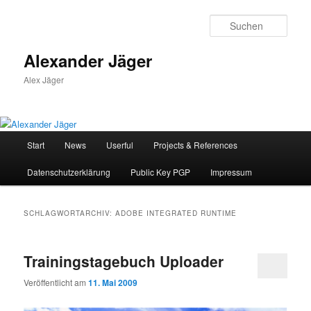
Zum
Zum
primären
sekundären
Such
Inhalt
Inhalt
springen
springen
Alexander Jäger
Alex Jäger
Hauptmenü
Start
News
Userful
Projects & References
Datenschutzerklärung
Public Key PGP
Impressum
SCHLAGWORTARCHIV:
ADOBE INTEGRATED RUNTIME
Trainingstagebuch Uploader
Veröffentlicht am
11. Mai 2009