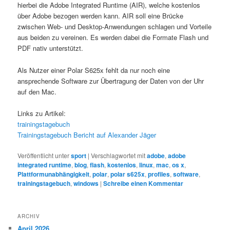
hierbei die Adobe Integrated Runtime (AIR), welche kostenlos
über Adobe bezogen werden kann. AIR soll eine Brücke
zwischen Web- und Desktop-Anwendungen schlagen und Vorteile
aus beiden zu vereinen. Es werden dabei die Formate Flash und
PDF nativ unterstützt.
Als Nutzer einer Polar S625x fehlt da nur noch eine
ansprechende Software zur Übertragung der Daten von der Uhr
auf den Mac.
Links zu Artikel:
trainingstagebuch
Trainingstagebuch Bericht auf Alexander Jäger
Veröffentlicht unter
sport
|
Verschlagwortet mit
adobe
,
adobe
integrated runtime
,
blog
,
flash
,
kostenlos
,
linux
,
mac
,
os x
,
Plattformunabhängigkeit
,
polar
,
polar s625x
,
profiles
,
software
,
trainingstagebuch
,
windows
|
Schreibe einen Kommentar
ARCHIV
April 2026