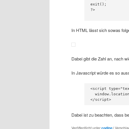
exit();

?>

In HTML lässt sich sowas fo
Dabei gibt die Zahl an, nach w
In Javascript würde es so aus
<script type="tex
  window.location
</script>
Dabei ist zu beachten, dass bei
Veröffentlicht unter
coding
|
Verschla