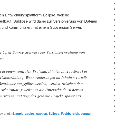
eien Entwicklungsplattform Eclipse, welche
ufbaut. Sublipse wird dabei zur Versionierung von Dateien
t und kommuniziert mit einem Subversion Server.
ne Open-Source-Software zur Versionsverwaltung von
sen.
t in einem zentralen Projektarchiv (engl.
repository
) in
visionszählung. Wenn Änderungen an Inhalten verteilt
Bearbeiter ausgeführt werden, werden zwischen dem
Arbeitsplatz jeweils nur die Unterschiede zu bereits
rtragen; anfangs das gesamte Projekt, später nur
gwortet mit
apple
,
apples
,
caption
,
Eclipse
,
Fachbereich
,
genutzt
,