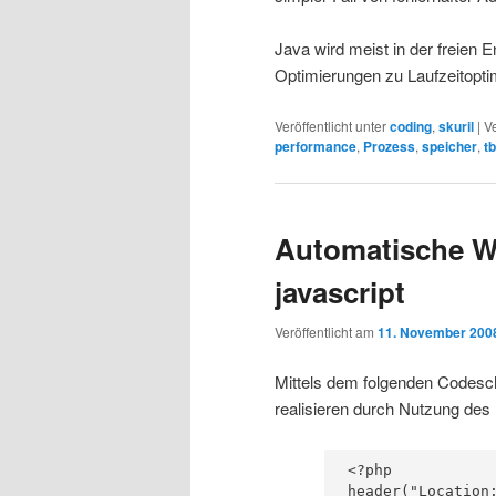
Java wird meist in der freien E
Optimierungen zu Laufzeitoptim
Veröffentlicht unter
coding
,
skuril
|
V
performance
,
Prozess
,
speicher
,
tb
Automatische We
javascript
Veröffentlicht am
11. November 200
Mittels dem folgenden Codeschn
realisieren durch Nutzung des
<?php

header("Location: