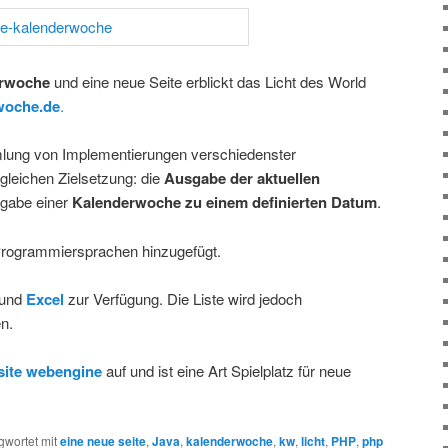
erwoche
und eine neue Seite erblickt das Licht des World
woche.de
.
mlung von Implementierungen verschiedenster
leichen Zielsetzung: die
Ausgabe der aktuellen
sgabe einer
Kalenderwoche zu einem definierten Datum
.
rogrammiersprachen hinzugefügt.
und
Excel
zur Verfügung. Die Liste wird jedoch
n.
site webengine
auf und ist eine Art Spielplatz für neue
gwortet mit
eine neue seite
,
Java
,
kalenderwoche
,
kw
,
licht
,
PHP
,
php