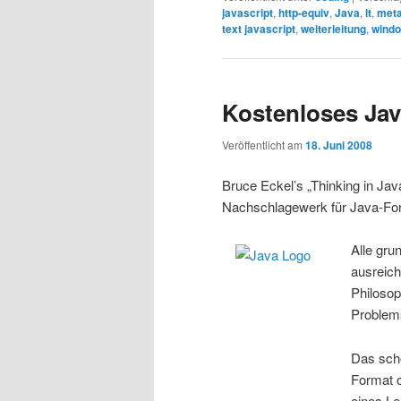
javascript
,
http-equiv
,
Java
,
lt
,
met
text javascript
,
weiterleitung
,
windo
Kostenloses Ja
Veröffentlicht am
18. Juni 2008
Bruce Eckel’s „Thinking in Jav
Nachschlagewerk für Java-For
Alle gr
ausreich
Philosop
Problems
Das schö
Format 
eines Le