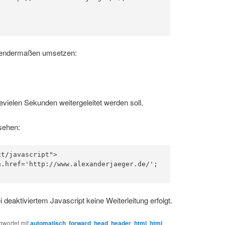
lgendermaßen umsetzen:
ievielen Sekunden weitergeleitet werden soll.
sehen:
t/javascript">

.href='http://www.alexanderjaeger.de/';

 deaktiviertem Javascript keine Weiterleitung erfolgt.
gwortet mit
automatisch
,
forward
,
head
,
header
,
html
,
html