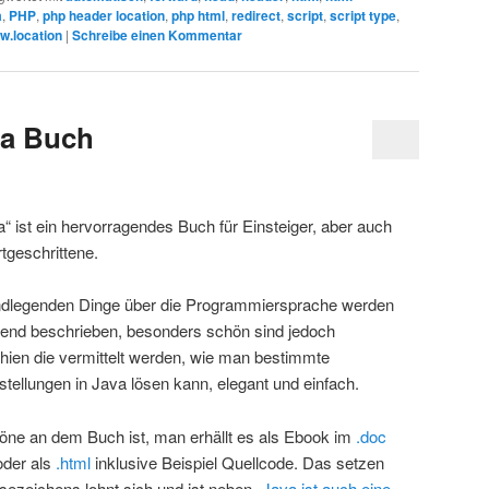
a
,
PHP
,
php header location
,
php html
,
redirect
,
script
,
script type
,
w.location
|
Schreibe einen Kommentar
va Buch
a“ ist ein hervorragendes Buch für Einsteiger, aber auch
tgeschrittene.
undlegenden Dinge über die Programmiersprache werden
end beschrieben, besonders schön sind jedoch
hien die vermittelt werden, wie man bestimmte
tellungen in Java lösen kann, elegant und einfach.
ne an dem Buch ist, man erhällt es als Ebook im
.doc
oder als
.html
inklusive Beispiel Quellcode. Das setzen
sezeichens lohnt sich und ist neben „
Java ist auch eine