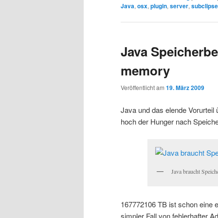
Java
,
osx
,
plugin
,
server
,
subclipse
Java Speicherbed
memory
Veröffentlicht am
19. März 2009
Java und das elende Vorurteil
hoch der Hunger nach Speiche
Java braucht Speich
167772106 TB ist schon eine en
simpler Fall von fehlerhafter