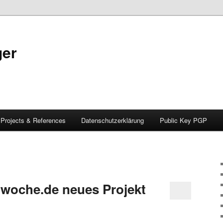
ger
Projects & References
Datenschutzerklärung
Public Key PGP
rwoche.de neues Projekt