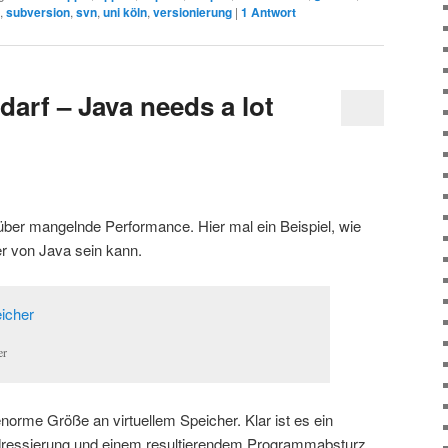
,
subversion
,
svn
,
uni köln
,
versionierung
|
1
Antwort
arf – Java needs a lot
 über mangelnde Performance. Hier mal ein Beispiel, wie
r von Java sein kann.
er
orme Größe an virtuellem Speicher. Klar ist es ein
 Adressierung und einem resultierendem Programmabsturz.