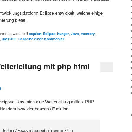
ntwicklungsplattform Eclipse entwickelt, welche einige
ierung bietet.
erschlagwortet mit
caption
,
Eclipse
,
hunger
,
Java
,
memory
,
,
überlauf
|
Schreibe einen Kommentar
iterleitung mit php html
8
ippsel lässt sich eine Weiterleitung mittels PHP
 Headers bzw. der header() Funktion.
 http://www.alexanderjaeger/");
