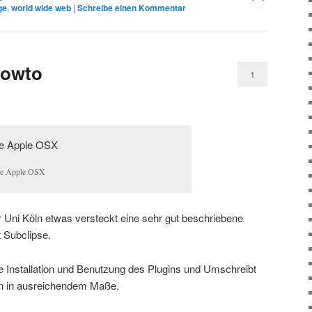
ge
,
world wide web
|
Schreibe einen Kommentar
howto
1
se Apple OSX
r Uni Köln etwas versteckt eine sehr gut beschriebene
 Subclipse.
ie Installation und Benutzung des Plugins und Umschreibt
en in ausreichendem Maße.