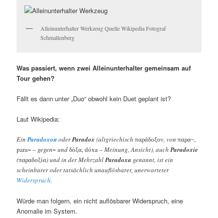
Alleinunterhalter Werkzeug Quelle Wikipedia Fotograf
Schmallenberg
Was passiert, wenn zwei Alleinunterhalter gemeinsam auf
Tour gehen?
Fällt es dann unter „Duo“ obwohl kein Duet geplant ist?
Laut Wikipedia:
Ein
Paradoxon
oder
Paradox
(altgriechisch
, von
,
παράδοξον
παρα~
para~
– gegen~ und
, dóxa
– Meinung, Ansicht), auch
Paradoxie
δόξα
(
) und in der Mehrzahl
Paradoxa
genannt, ist ein
παραδοξία
scheinbarer oder tatsächlich unauflösbarer, unerwarteter
Widerspruch
.
Würde man folgern, ein nicht auflösbarer Widerspruch, eine
Anomalie im System.