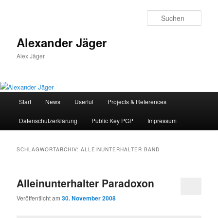
Zum
Zum
primären
sekundären
Such
Inhalt
Inhalt
springen
springen
Alexander Jäger
Alex Jäger
Hauptmenü
Start
News
Userful
Projects & References
Datenschutzerklärung
Public Key PGP
Impressum
SCHLAGWORTARCHIV:
ALLEINUNTERHALTER BAND
Alleinunterhalter Paradoxon
Veröffentlicht am
30. November 2008