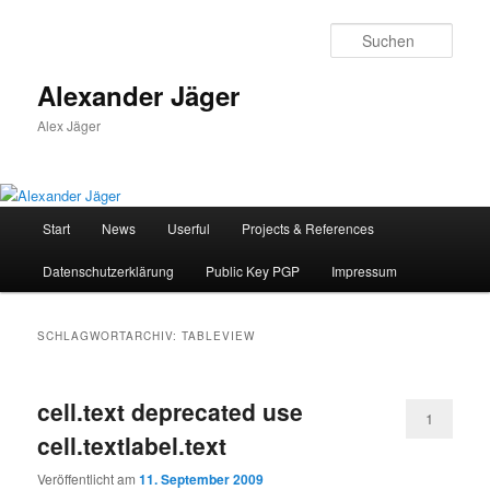
Zum
Zum
primären
sekundären
Such
Inhalt
Inhalt
springen
springen
Alexander Jäger
Alex Jäger
Hauptmenü
Start
News
Userful
Projects & References
Datenschutzerklärung
Public Key PGP
Impressum
SCHLAGWORTARCHIV:
TABLEVIEW
cell.text deprecated use
1
cell.textlabel.text
Veröffentlicht am
11. September 2009