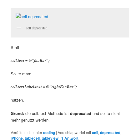
cell deprecated
Statt
cell.text = @“fooBar“;
Sollte man:
cell.textLabel.text = @“rightFooBar“;
nutzen.
Grund:
die cell.text Methode ist
deprecated
und sollte nicht
mehr genutzt werden.
Veröffentlicht unter
coding
|
Verschlagwortet mit
cell
,
deprecated
,
iPhone
,
tablecell
,
tableview
|
1
Antwort