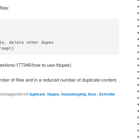
files:
le, delete other dupes

uestions/177346/how-to-use-fdupes)
umber of files and in a reduced number of duplicate content.
rschlagwortet mit
duplicate
,
fdupes
,
housekeeping
,
linux
|
Schreibe