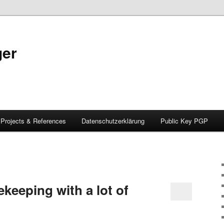
ger
Projects & References
Datenschutzerklärung
Public Key PGP
keeping with a lot of