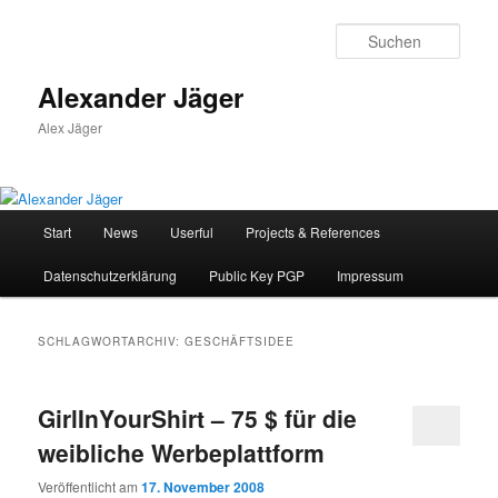
Zum
Zum
primären
sekundären
Such
Inhalt
Inhalt
springen
springen
Alexander Jäger
Alex Jäger
Hauptmenü
Start
News
Userful
Projects & References
Datenschutzerklärung
Public Key PGP
Impressum
SCHLAGWORTARCHIV:
GESCHÄFTSIDEE
GirlInYourShirt – 75 $ für die
weibliche Werbeplattform
Veröffentlicht am
17. November 2008