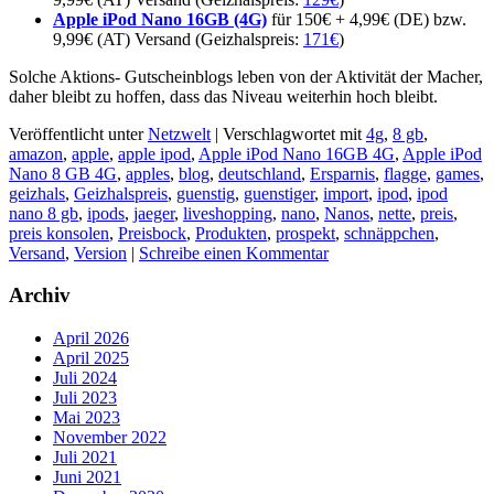
Apple iPod Nano 16GB (4G)
für 150€ + 4,99€ (DE) bzw.
9,99€ (AT) Versand (Geizhalspreis:
171€
)
Solche Aktions- Gutscheinblogs leben von der Aktivität der Macher,
daher bleibt zu hoffen, dass das Niveau weiterhin hoch bleibt.
Veröffentlicht unter
Netzwelt
|
Verschlagwortet mit
4g
,
8 gb
,
amazon
,
apple
,
apple ipod
,
Apple iPod Nano 16GB 4G
,
Apple iPod
Nano 8 GB 4G
,
apples
,
blog
,
deutschland
,
Ersparnis
,
flagge
,
games
,
geizhals
,
Geizhalspreis
,
guenstig
,
guenstiger
,
import
,
ipod
,
ipod
nano 8 gb
,
ipods
,
jaeger
,
liveshopping
,
nano
,
Nanos
,
nette
,
preis
,
preis konsolen
,
Preisbock
,
Produkten
,
prospekt
,
schnäppchen
,
Versand
,
Version
|
Schreibe einen Kommentar
Archiv
April 2026
April 2025
Juli 2024
Juli 2023
Mai 2023
November 2022
Juli 2021
Juni 2021