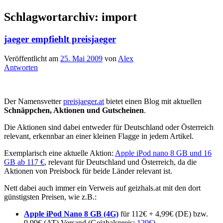
Schlagwortarchiv:
import
jaeger empfiehlt preisjaeger
Veröffentlicht am
25. Mai 2009
von
Alex
Antworten
Der Namensvetter
preisjaeger.at
bietet einen Blog mit aktuellen
Schnäppchen, Aktionen und Gutscheinen
.
Die Aktionen sind dabei entweder für Deutschland oder Österreich
relevant, erkennbar an einer kleinen Flagge in jedem Artikel.
Exemplarisch eine aktuelle Aktion:
Apple iPod nano 8 GB und 16
GB ab 117 €
, relevant für Deutschland und Österreich, da die
Aktionen von Preisbock für beide Länder relevant ist.
Nett dabei auch immer ein Verweis auf geizhals.at mit den dort
günstigsten Preisen, wie z.B.:
Apple iPod Nano 8 GB (4G)
für 112€ + 4,99€ (DE) bzw.
9,99€ (AT) Versand (Geizhalspreis:
129€
)