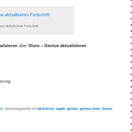
ius aktualisieren Fortschritt
alisieren
über
Store – Genius aktualisieren
erung
re
|
Verschlagwortet mit
aktivieren
,
apple
,
genius
,
genius mixe
,
itunes
,