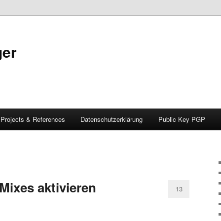
ger
Projects & References
Datenschutzerklärung
Public Key PGP
Mixes aktivieren
13