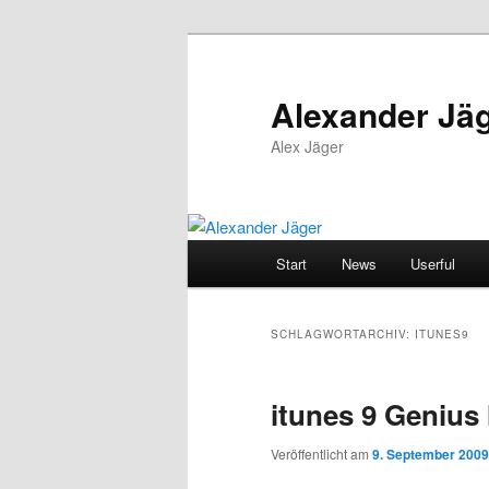
Zum
Zum
primären
sekundären
Inhalt
Inhalt
Alexander Jä
springen
springen
Alex Jäger
Hauptmenü
Start
News
Userful
SCHLAGWORTARCHIV:
ITUNES9
itunes 9 Genius 
Veröffentlicht am
9. September 2009