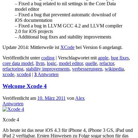
– Fixed a bug related to nil settings in the Core Data
model editor
– Fixed a bug that prevented automatic download of
iOS documentation
– Fixed a bug in LLVM GCC 4.2 and LLVM compiler
2.0 for iOS projects
– Additional bug fixes and stability improvements
Update 2014: Mittlerweile ist
XCode
bei Version 6 angelangt.
Veröffentlicht unter
coding
|
Verschlagwortet mit
apple
,
bug fixes
,
core data model
,
llvm
,
logic
,
model editor
,
quelle
,
refactor
,
refactoring
,
stability improvements
,
verbesserungen
,
wikipedia
,
xcode
,
xcode4
|
3
Antworten
Welcome Xcode 4
Veröffentlicht am
10. März 2011
von
Alex
Antworten
Xcode 4
Ab heute ist das neue iOS 4.3 für iPhone 4, iPhone 3 GS, iPad und
iPad 2 verfügbar. Ersten Hinweisen zu Folge sogar schon für das