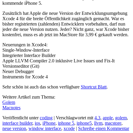
kommende iPhone 5.
Zusätzlich hat Apple die neue Version der Entwicklungsumgebung
Xcode 4 für die breite Öffentlichkeit zugänglich gemacht. War es
bisher registrierten (zahlenden) Entwicklern vorbehalten, darf nun
jeder die neue Version nutzen. Jeder? Nicht ganz, war Xcode bisher
kostenfrei, muss es ab jetzt im MacStore für 3,99 € gekauft werden.
Neuerungen in Xcode4:
Single-Window-Interface
Integrierter Interface Builder
Apple LLVM Compiler 2.0 inklusive Live Issues und Fix-It
Versionseditor (Git)
Neuer Debugger
Instruments for Xcode 4
Sehr schön ist auch das schon verfügbare
Shortcut Blatt
.
Weitere Artikel zum Thema:
Golem
Macnotes
Veröffentlicht unter
coding
|
Verschlagwortet mit
4.3
,
apple
,
golem
,
interface builder
,
ios
,
iPhone
,
iphone 5
,
iphone5
,
llvm
,
macstore
,
neue version
,
window interface
,
xcode
|
Schreibe einen Kommentar