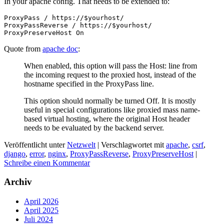
In your apache config. That needs to be extended to:
ProxyPass / https://$yourhost/

ProxyPassReverse / https://$yourhost/

Quote from
apache doc
:
When enabled, this option will pass the Host: line from
the incoming request to the proxied host, instead of the
hostname specified in the ProxyPass line.
This option should normally be turned Off. It is mostly
useful in special configurations like proxied mass name-
based virtual hosting, where the original Host header
needs to be evaluated by the backend server.
Veröffentlicht unter
Netzwelt
|
Verschlagwortet mit
apache
,
csrf
,
django
,
error
,
nginx
,
ProxyPassReverse
,
ProxyPreserveHost
|
Schreibe einen Kommentar
Archiv
April 2026
April 2025
Juli 2024