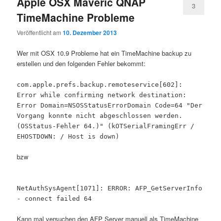
Apple OSX Maveric QNAP
3
TimeMachine Probleme
Veröffentlicht am
10. Dezember 2013
Wer mit OSX 10.9 Probleme hat ein TimeMachine backup zu
erstellen und den folgenden Fehler bekommt:
com.apple.prefs.backup.remoteservice[602]:
Error while confirming network destination:
Error Domain=NSOSStatusErrorDomain Code=64 "Der
Vorgang konnte nicht abgeschlossen werden.
(OSStatus-Fehler 64.)" (kOTSerialFramingErr /
EHOSTDOWN: / Host is down)
bzw
NetAuthSysAgent[1071]: ERROR: AFP_GetServerInfo
- connect failed 64
Kann mal versuchen den AFP Server manuell als TimeMachine