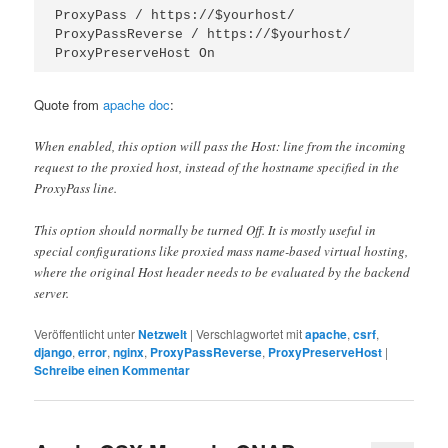
ProxyPass / https://$yourhost/

ProxyPassReverse / https://$yourhost/

Quote from
apache doc
:
When enabled, this option will pass the Host: line from the incoming
request to the proxied host, instead of the hostname specified in the
ProxyPass line.
This option should normally be turned Off. It is mostly useful in
special configurations like proxied mass name-based virtual hosting,
where the original Host header needs to be evaluated by the backend
server.
Veröffentlicht unter
Netzwelt
|
Verschlagwortet mit
apache
,
csrf
,
django
,
error
,
nginx
,
ProxyPassReverse
,
ProxyPreserveHost
|
Schreibe einen Kommentar