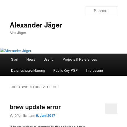
Zum
Zum
primären
sekundären
Such
Inhalt
Inhalt
springen
springen
Alexander Jäger
Alex Jäger
Hauptmenü
Start
News
Userful
Projects & References
Datenschutzerklärung
Public Key PGP
Impressum
SCHLAGWORTARCHIV:
ERROR
brew update error
Veröffentlicht am
6. Juni 2017
If brew update is running in the following error: