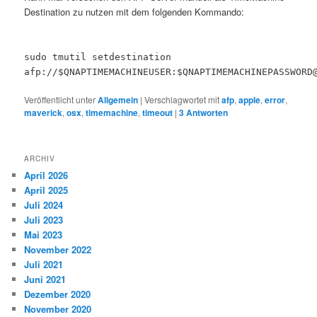
Destination zu nutzen mit dem folgenden Kommando:
sudo tmutil setdestination
afp://$QNAPTIMEMACHINEUSER:$QNAPTIMEMACHINEPASSWORD
Veröffentlicht unter
Allgemein
|
Verschlagwortet mit
afp
,
apple
,
error
,
maverick
,
osx
,
timemachine
,
timeout
|
3
Antworten
ARCHIV
April 2026
April 2025
Juli 2024
Juli 2023
Mai 2023
November 2022
Juli 2021
Juni 2021
Dezember 2020
November 2020