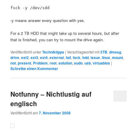
fsck -y /dev/sdd
-y means answer every question with yes.
For a 2 TB HDD that might take up to several hours, but after
that is finished, you can try to mount the drive again.
Veröffentlicht unter
Techniktipps
|
Verschlagwortet mit
2TB
,
dmesg
,
drive
,
ext2
,
ext3
,
ext4
,
external
,
fail
,
fsck
,
hdd
,
issue
,
linux
,
mount
,
not
,
present
,
Problem
,
root
,
solution
,
sudo
,
usb
,
virtuablox
|
Schreibe einen Kommentar
Notfunny – Nichtlustig auf
englisch
Veröffentlicht am
7. November 2008