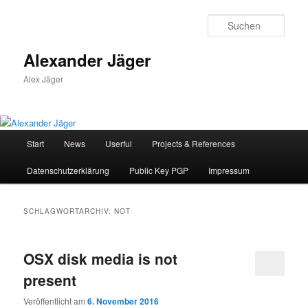
Zum
Zum
primären
sekundären
Such
Inhalt
Inhalt
springen
springen
Alexander Jäger
Alex Jäger
Hauptmenü
Start
News
Userful
Projects & References
Datenschutzerklärung
Public Key PGP
Impressum
SCHLAGWORTARCHIV:
NOT
OSX disk media is not
present
Veröffentlicht am
6. November 2016