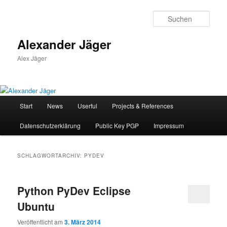
Zum
Zum
primären
sekundären
Such
Inhalt
Inhalt
springen
springen
Alexander Jäger
Alex Jäger
Hauptmenü
Start
News
Userful
Projects & References
Datenschutzerklärung
Public Key PGP
Impressum
SCHLAGWORTARCHIV:
PYDEV
Python PyDev Eclipse
Ubuntu
Veröffentlicht am
3. März 2014