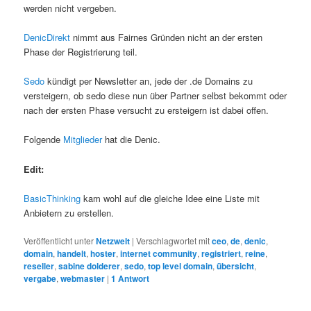
werden nicht vergeben.
DenicDirekt
nimmt aus Fairnes Gründen nicht an der ersten
Phase der Registrierung teil.
Sedo
kündigt per Newsletter an, jede der .de Domains zu
versteigern, ob sedo diese nun über Partner selbst bekommt oder
nach der ersten Phase versucht zu ersteigern ist dabei offen.
Folgende
Mitglieder
hat die Denic.
Edit:
BasicThinking
kam wohl auf die gleiche Idee eine Liste mit
Anbietern zu erstellen.
Veröffentlicht unter
Netzwelt
|
Verschlagwortet mit
ceo
,
de
,
denic
,
domain
,
handelt
,
hoster
,
internet community
,
registriert
,
reine
,
reseller
,
sabine dolderer
,
sedo
,
top level domain
,
übersicht
,
vergabe
,
webmaster
|
1
Antwort