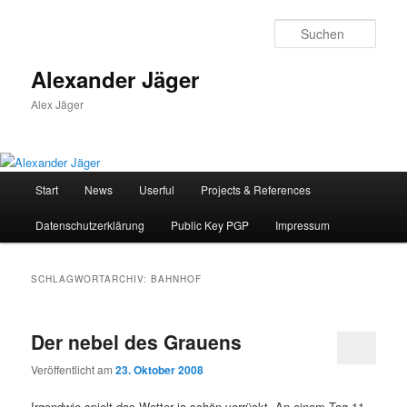
Zum
Zum
primären
sekundären
Such
Inhalt
Inhalt
springen
springen
Alexander Jäger
Alex Jäger
Hauptmenü
Start
News
Userful
Projects & References
Datenschutzerklärung
Public Key PGP
Impressum
SCHLAGWORTARCHIV:
BAHNHOF
Der nebel des Grauens
Veröffentlicht am
23. Oktober 2008
Irgendwie spielt das Wetter ja schön verrückt. An einem Tag 11