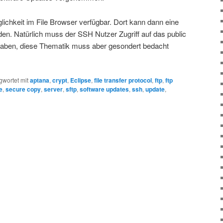
ichkeit im File Browser verfügbar. Dort kann dann eine
en. Natürlich muss der SSH Nutzer Zugriff auf das public
aben, diese Thematik muss aber gesondert bedacht
gwortet mit
aptana
,
crypt
,
Eclipse
,
file transfer protocol
,
ftp
,
ftp
e
,
secure copy
,
server
,
sftp
,
software updates
,
ssh
,
update
,