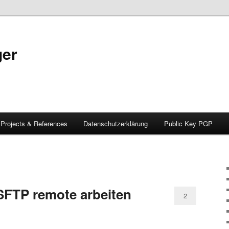
ger
Projects & References
Datenschutzerklärung
Public Key PGP
SFTP remote arbeiten
2