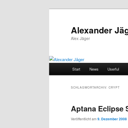
Zum
Zum
primären
sekundären
Inhalt
Inhalt
Alexander Jä
springen
springen
Alex Jäger
Hauptmenü
Start
News
Userful
SCHLAGWORTARCHIV:
CRYPT
Aptana Eclipse 
Veröffentlicht am
9. Dezember 2008